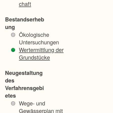
n
chaft
g
d
Bestandserheb
u
ung
r
Ökologische
c
Untersuchungen
h
Wertermittlung der
s
Grundstücke
c
h
Neugestaltung
n
des
e
Verfahrensgebi
i
etes
d
Wege- und
e
Gewässerplan mit