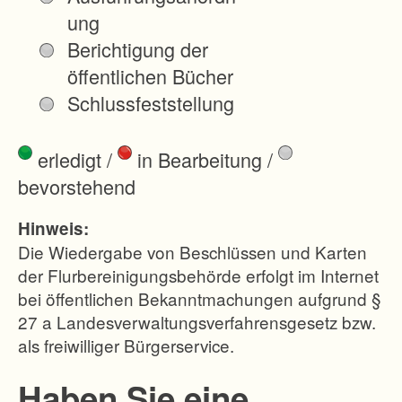
l
ung
i
Berichtigung der
c
öffentlichen Bücher
h
Schlussfeststellung
i
n
erledigt
/
in Bearbeitung
/
t
bevorstehend
e
n
Hinweis:
s
Die Wiedergabe von Beschlüssen und Karten
i
der Flurbereinigungsbehörde erfolgt im Internet
bei öffentlichen Bekanntmachungen aufgrund §
v
27 a Landesverwaltungsverfahrensgesetz bzw.
g
als freiwilliger Bürgerservice.
e
n
Haben Sie eine