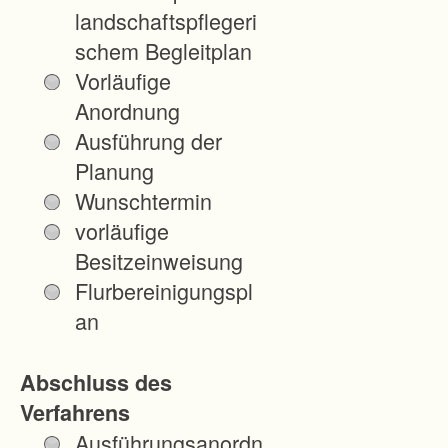
t
landschaftspflegeri
l
schem Begleitplan
a
Vorläufige
n
Anordnung
d
Ausführung der
w
Planung
i
Wunschtermin
r
vorläufige
t
Besitzeinweisung
s
Flurbereinigungspl
c
an
h
a
Abschluss des
f
Verfahrens
t
Ausführungsanordn