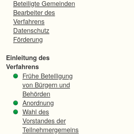
a
Beteiligte Gemeinden
u
Bearbeiter des
d
Verfahrens
e
Datenschutz
r
Förderung
S
ü
Einleitung des
d
Verfahrens
u
Frühe Beteiligung
m
von Bürgern und
f
Behörden
a
Anordnung
h
Wahl des
r
Vorstandes der
u
Teilnehmergemeins