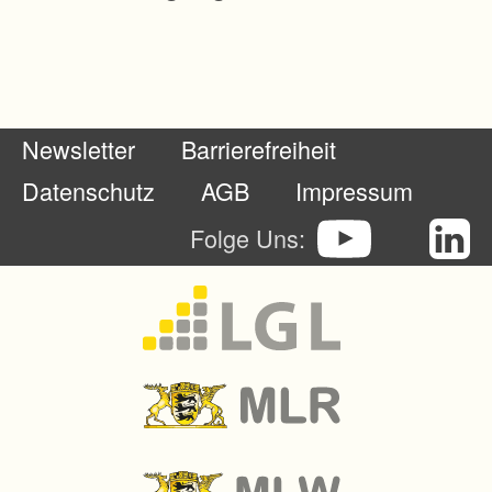
t
w
e
r
Newsletter
Barrierefreiheit
d
e
Datenschutz
AGB
Impressum
n
Folge Uns:
.