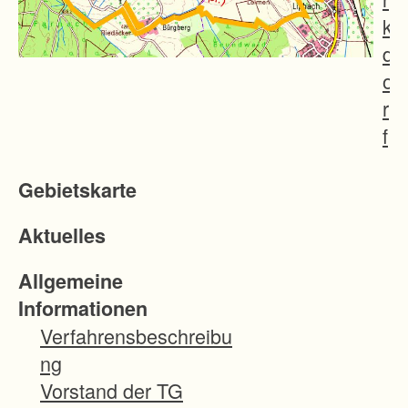
k
d
o
r
f
g
Gebietskarte
e
p
Aktuelles
l
a
Allgemeine
n
Informationen
t
Verfahrensbeschreibu
e
ng
B
Vorstand der TG