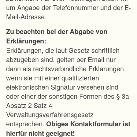
r
um Angabe der Telefonnummer und der E-
f
Mail-Adresse.
a
Zu beachten bei der Abgabe von
h
Erklärungen:
r
Erklärungen, die laut Gesetz schriftlich
e
abzugeben sind, gelten per Email nur
n
dann als rechtsverbindliche Erklärungen,
m
wenn sie mit einer qualifizierten
i
elektronischen Signatur versehen sind
n
oder einer der sonstigen Formen des § 3a
i
Absatz 2 Satz 4
m
Verwaltungsverfahrensgesetz
i
entsprechen.
Obiges Kontaktformular ist
e
hierfür nicht geeignet!
r