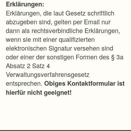
Erklärungen:
n
Erklärungen, die laut Gesetz schriftlich
d
abzugeben sind, gelten per Email nur
s
dann als rechtsverbindliche Erklärungen,
c
wenn sie mit einer qualifizierten
h
elektronischen Signatur versehen sind
a
oder einer der sonstigen Formen des § 3a
f
Absatz 2 Satz 4
t
Verwaltungsverfahrensgesetz
i
entsprechen.
Obiges Kontaktformular ist
m
hierfür nicht geeignet!
S
c
h
w
a