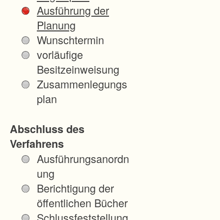
n
Ausführung der
s
Planung
:
Wunschtermin
vorläufige
V
Besitzeinweisung
e
Zusammenlegungs
r
plan
f
a
Abschluss des
h
Verfahrens
r
Ausführungsanordn
e
ung
n
Berichtigung der
z
öffentlichen Bücher
u
Schlussfeststellung