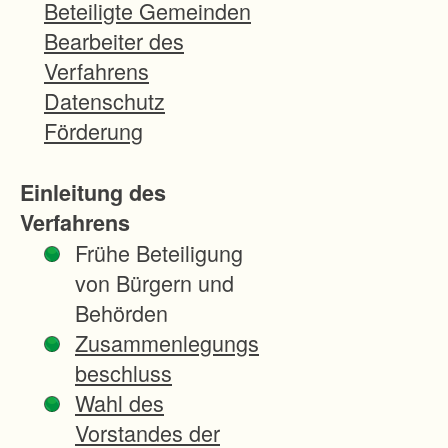
l
Beteiligte Gemeinden
e
Bearbeiter des
u
Verfahrens
n
Datenschutz
d
Förderung
B
e
Einleitung des
s
Verfahrens
o
Frühe Beteiligung
n
von Bürgern und
d
Behörden
e
Zusammenlegungs
r
beschluss
h
Wahl des
e
Vorstandes der