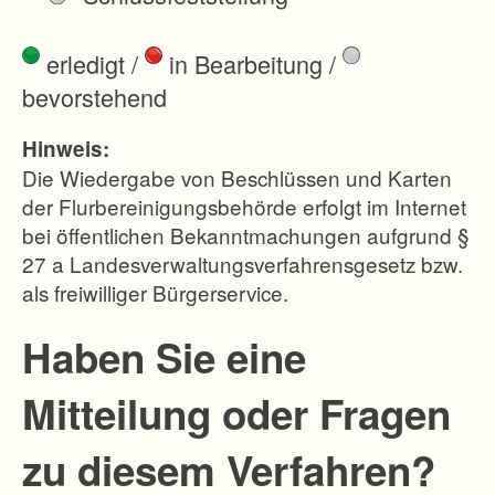
r
V
erledigt
/
in Bearbeitung
/
e
bevorstehend
r
b
Hinweis:
e
Die Wiedergabe von Beschlüssen und Karten
s
der Flurbereinigungsbehörde erfolgt im Internet
bei öffentlichen Bekanntmachungen aufgrund §
s
27 a Landesverwaltungsverfahrensgesetz bzw.
e
als freiwilliger Bürgerservice.
r
u
Haben Sie eine
n
Mitteilung oder Fragen
g
d
zu diesem Verfahren?
e