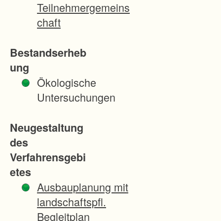
i
Teilnehmergemeins
t
chaft
e
n
Bestandserheb
d
ung
e
Ökologische
s
Untersuchungen
V
e
Neugestaltung
r
des
f
Verfahrensgebi
a
etes
h
Ausbauplanung mit
r
landschaftspfl.
e
Begleitplan