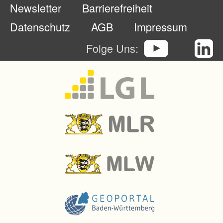
Newsletter
Barrierefreiheit
r
z
Datenschutz
AGB
Impressum
w
Folge Uns:
a
l
d
.
-
B
a
u
v
o
n
g