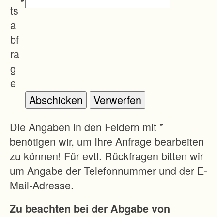
*
t
ts
u
a
n
bf
g
ra
d
g
e
e
r
K
u
Die Angaben in den Feldern mit *
l
benötigen wir, um Ihre Anfrage bearbeiten
t
zu können! Für evtl. Rückfragen bitten wir
u
um Angabe der Telefonnummer und der E-
r
Mail-Adresse.
l
Zu beachten bei der Abgabe von
a