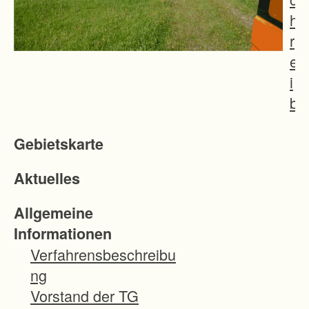
h
r
e
i
b
u
Gebietskarte
n
g
Aktuelles
d
e
Allgemeine
r
Informationen
Z
Verfahrensbeschreibu
i
ng
e
Vorstand der TG