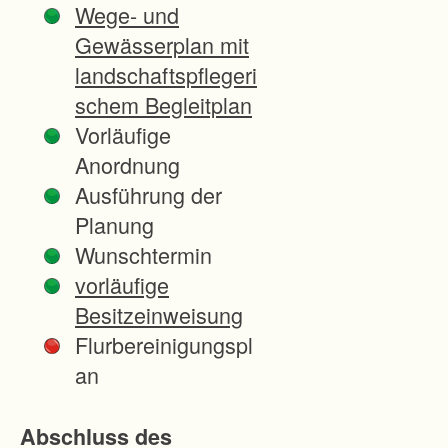
Wege- und
B
Gewässerplan mit
u
landschaftspflegeri
n
schem Begleitplan
d
Vorläufige
e
Anordnung
s
Ausführung der
s
Planung
t
Wunschtermin
r
vorläufige
a
Besitzeinweisung
ß
Flurbereinigungspl
e
an
n
a
Abschluss des