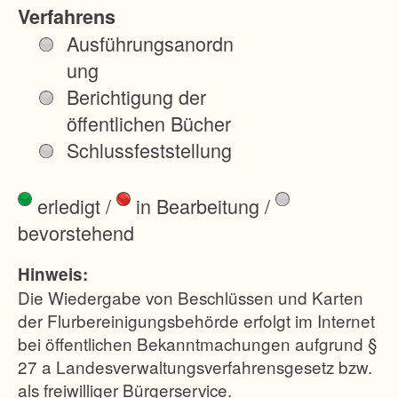
u
Verfahrens
s
Ausführungsanordn
b
ung
a
Berichtigung der
u
öffentlichen Bücher
e
Schlussfeststellung
n
t
erledigt
/
in Bearbeitung
/
s
bevorstehend
t
a
Hinweis:
n
Die Wiedergabe von Beschlüssen und Karten
d
der Flurbereinigungsbehörde erfolgt im Internet
bei öffentlichen Bekanntmachungen aufgrund §
e
27 a Landesverwaltungsverfahrensgesetz bzw.
n
als freiwilliger Bürgerservice.