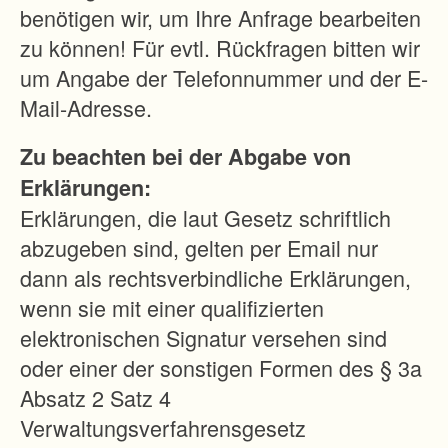
i
benötigen wir, um Ihre Anfrage bearbeiten
t
zu können! Für evtl. Rückfragen bitten wir
s
um Angabe der Telefonnummer und der E-
b
Mail-Adresse.
e
Zu beachten bei der Abgabe von
d
Erklärungen:
i
Erklärungen, die laut Gesetz schriftlich
n
abzugeben sind, gelten per Email nur
g
dann als rechtsverbindliche Erklärungen,
u
wenn sie mit einer qualifizierten
n
elektronischen Signatur versehen sind
g
oder einer der sonstigen Formen des § 3a
e
Absatz 2 Satz 4
n
Verwaltungsverfahrensgesetz
i