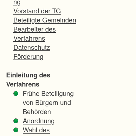
ng
d
Vorstand der TG
n
Beteiligte Gemeinden
u
Bearbeiter des
n
Verfahrens
g
Datenschutz
z
Förderung
u
r
Einleitung des
B
Verfahrens
e
Frühe Beteiligung
s
von Bürgern und
e
Behörden
i
Anordnung
t
Wahl des
i