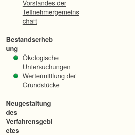
Vorstandes der
g
Teilnehmergemeins
u
chaft
n
g
Bestandserheb
d
ung
e
Ökologische
r
Untersuchungen
d
Wertermittlung der
u
Grundstücke
r
c
Neugestaltung
h
des
d
Verfahrensgebi
e
etes
n