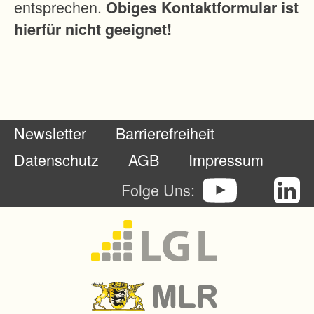
entsprechen.
Obiges Kontaktformular ist
n
hierfür nicht geeignet!
d
e
r
L
a
Newsletter
Barrierefreiheit
n
d
Datenschutz
AGB
Impressum
w
Folge Uns:
i
r
t
s
c
h