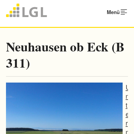
Menü
Neuhausen ob Eck (B
311)
U
n
t
e
r
n