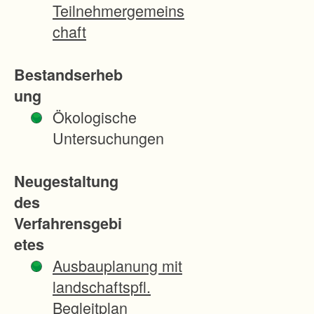
n
Teilnehmergemeins
d
chaft
s
t
Bestandserheb
ü
ung
c
Ökologische
k
Untersuchungen
e
d
Neugestaltung
e
des
r
Verfahrensgebi
G
etes
e
Ausbauplanung mit
m
landschaftspfl.
e
Begleitplan