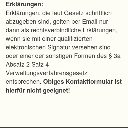
Erklärungen:
g
Erklärungen, die laut Gesetz schriftlich
u
abzugeben sind, gelten per Email nur
n
dann als rechtsverbindliche Erklärungen,
g
wenn sie mit einer qualifizierten
e
elektronischen Signatur versehen sind
n
oder einer der sonstigen Formen des § 3a
H
Absatz 2 Satz 4
i
Verwaltungsverfahrensgesetz
n
entsprechen.
Obiges Kontaktformular ist
t
hierfür nicht geeignet!
e
r
z
a
r