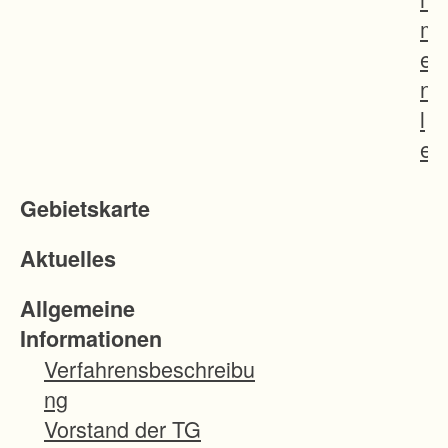
m
e
n
l
e
g
Gebietskarte
u
n
Aktuelles
g
s
Allgemeine
g
Informationen
e
Verfahrensbeschreibu
b
ng
i
Vorstand der TG