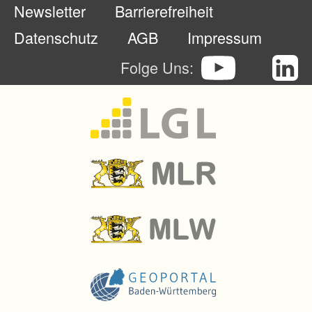
Newsletter
Barrierefreiheit
t
e
Datenschutz
AGB
Impressum
n
Folge Uns:
(
n
ö
r
d
l
i
c
h
B
3
1