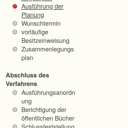
i
Ausführung der
n
Planung
d
Wunschtermin
e
vorläufige
F
Besitzeinweisung
e
Zusammenlegungs
l
plan
d
b
Abschluss des
e
Verfahrens
r
Ausführungsanordn
g
ung
o
Berichtigung der
h
öffentlichen Bücher
n
Schlussfeststellung