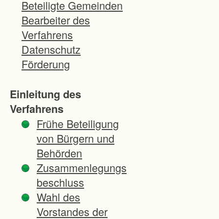
e
Beteiligte Gemeinden
t
Bearbeiter des
u
Verfahrens
m
Datenschutz
f
Förderung
a
s
Einleitung des
s
Verfahrens
t
Frühe Beteiligung
d
von Bürgern und
i
Behörden
e
Zusammenlegungs
G
beschluss
r
Wahl des
u
Vorstandes der