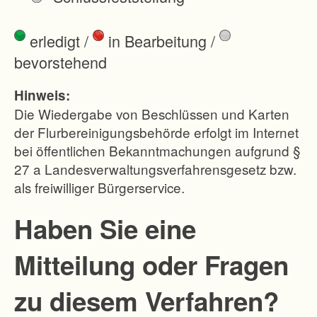
e
d
erledigt
/
in Bearbeitung
/
e
bevorstehend
n
g
Hinweis:
r
Die Wiedergabe von Beschlüssen und Karten
ö
der Flurbereinigungsbehörde erfolgt im Internet
bei öffentlichen Bekanntmachungen aufgrund §
ß
27 a Landesverwaltungsverfahrensgesetz bzw.
t
als freiwilliger Bürgerservice.
e
n
Haben Sie eine
T
Mitteilung oder Fragen
e
i
zu diesem Verfahren?
l