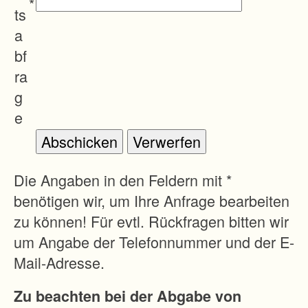
*
e
ts
n
a
d
bf
e
ra
n
g
Z
e
u
s
a
Die Angaben in den Feldern mit *
m
benötigen wir, um Ihre Anfrage bearbeiten
m
zu können! Für evtl. Rückfragen bitten wir
e
um Angabe der Telefonnummer und der E-
n
Mail-Adresse.
l
Zu beachten bei der Abgabe von
e