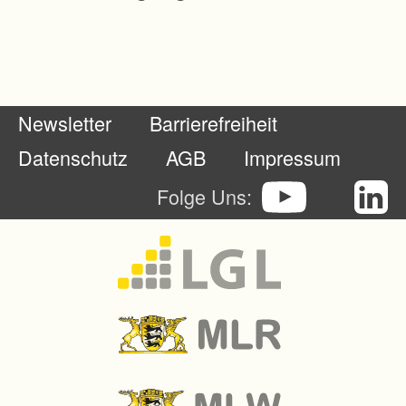
e
i
n
g
Newsletter
Barrierefreiheit
e
s
Datenschutz
AGB
Impressum
c
Folge Uns:
h
n
i
t
t
e
n
e