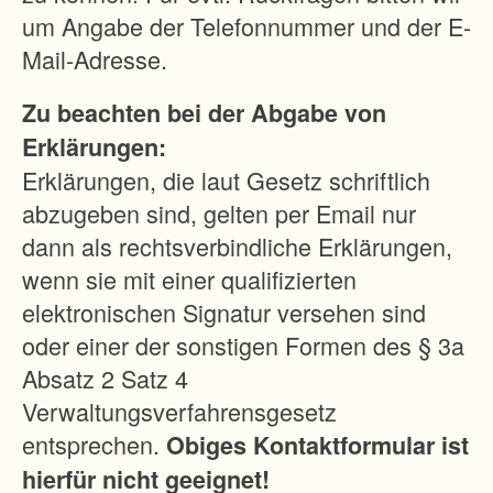
n
um Angabe der Telefonnummer und der E-
g
Mail-Adresse.
e
Zu beachten bei der Abgabe von
n
Erklärungen:
l
Erklärungen, die laut Gesetz schriftlich
i
abzugeben sind, gelten per Email nur
e
dann als rechtsverbindliche Erklärungen,
g
wenn sie mit einer qualifizierten
t
elektronischen Signatur versehen sind
i
oder einer der sonstigen Formen des § 3a
m
Absatz 2 Satz 4
t
Verwaltungsverfahrensgesetz
i
entsprechen.
Obiges Kontaktformular ist
e
hierfür nicht geeignet!
f