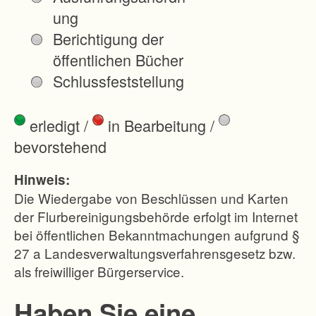
n
ung
g
Berichtigung der
s
öffentlichen Bücher
t
Schlussfeststellung
e
i
erledigt
/
in Bearbeitung
/
l
bevorstehend
d
e
Hinweis:
s
Die Wiedergabe von Beschlüssen und Karten
S
der Flurbereinigungsbehörde erfolgt im Internet
bei öffentlichen Bekanntmachungen aufgrund §
t
27 a Landesverwaltungsverfahrensgesetz bzw.
a
als freiwilliger Bürgerservice.
d
t
Haben Sie eine