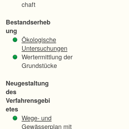
H
chaft
a
i
Bestandserheb
t
ung
e
Ökologische
r
Untersuchungen
b
Wertermittlung der
a
Grundstücke
c
h
Neugestaltung
d
des
e
Verfahrensgebi
n
etes
w
Wege- und
e
Gewässerplan mit