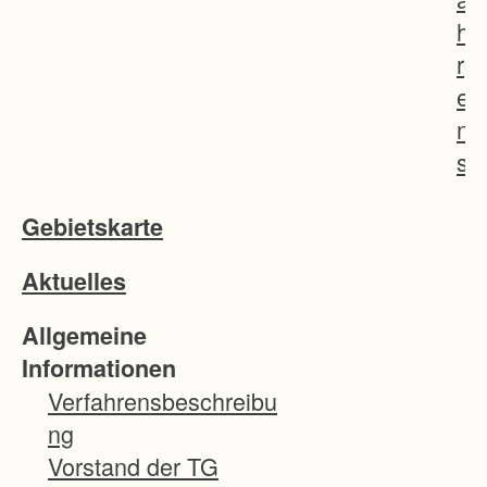
h
r
e
n
s
g
Gebietskarte
e
b
Aktuelles
i
e
Allgemeine
t
Informationen
u
Verfahrensbeschreibu
m
ng
f
Vorstand der TG