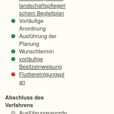
s
landschaftspflegeri
t
schem Begleitplan
l
Vorläufige
i
Anordnung
c
Ausführung der
h
Planung
e
Wunschtermin
n
vorläufige
G
Besitzeinweisung
e
Flurbereinigungspl
m
an
a
r
Abschluss des
k
Verfahrens
u
Ausführungsanordn