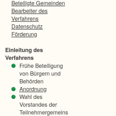
a
Beteiligte Gemeinden
s
Bearbeiter des
s
Verfahrens
t
Datenschutz
v
Förderung
o
n
Einleitung des
d
Verfahrens
e
Frühe Beteiligung
r
von Bürgern und
S
Behörden
t
Anordnung
a
Wahl des
d
Vorstandes der
t
Teilnehmergemeins