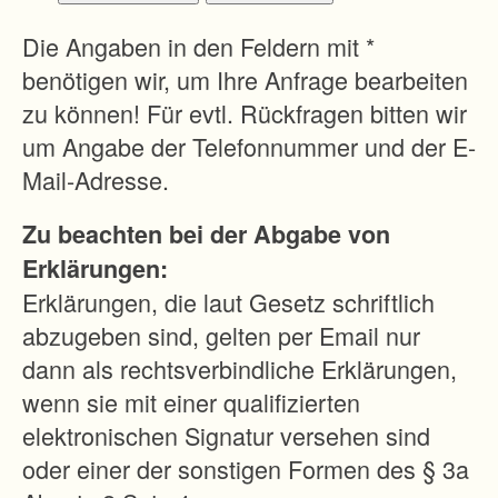
n
d
Die Angaben in den Feldern mit *
S
benötigen wir, um Ihre Anfrage bearbeiten
c
zu können! Für evtl. Rückfragen bitten wir
h
um Angabe der Telefonnummer und der E-
a
Mail-Adresse.
f
Zu beachten bei der Abgabe von
f
Erklärungen:
u
Erklärungen, die laut Gesetz schriftlich
n
abzugeben sind, gelten per Email nur
g
dann als rechtsverbindliche Erklärungen,
g
wenn sie mit einer qualifizierten
r
elektronischen Signatur versehen sind
ö
oder einer der sonstigen Formen des § 3a
ß