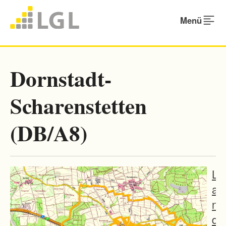
Menü
Dornstadt-
Scharenstetten
(DB/A8)
L
a
n
d