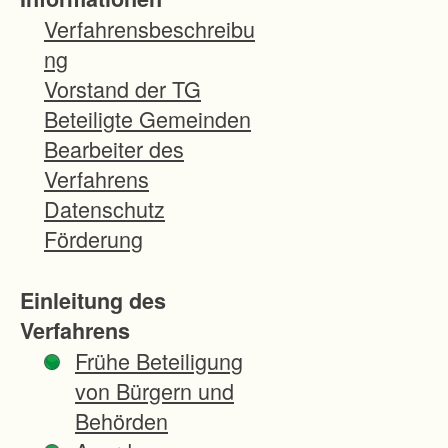
ü
Verfahrensbeschreibu
r
ng
d
Vorstand der TG
i
Beteiligte Gemeinden
e
Bearbeiter des
N
Verfahrens
e
Datenschutz
u
Förderung
b
a
Einleitung des
u
Verfahrens
s
Frühe Beteiligung
t
von Bürgern und
r
Behörden
e