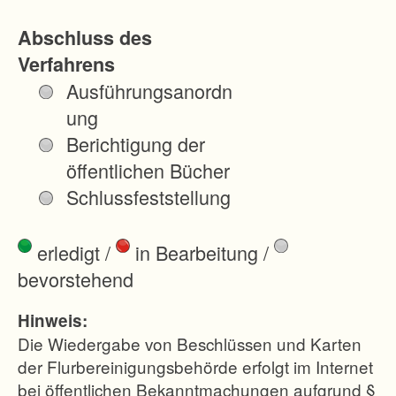
t
Abschluss des
i
Verfahrens
g
Ausführungsanordn
u
ung
n
Berichtigung der
g
öffentlichen Bücher
d
Schlussfeststellung
e
r
erledigt
/
in Bearbeitung
/
e
bevorstehend
n
t
Hinweis:
s
Die Wiedergabe von Beschlüssen und Karten
t
der Flurbereinigungsbehörde erfolgt im Internet
bei öffentlichen Bekanntmachungen aufgrund §
e