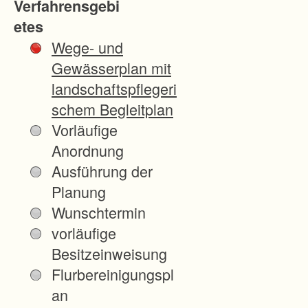
Verfahrensgebi
u
etes
s
Wege- und
b
Gewässerplan mit
a
landschaftspflegeri
u
schem Begleitplan
d
Vorläufige
e
Anordnung
r
Ausführung der
A
Planung
8
Wunschtermin
B
vorläufige
e
Besitzeinweisung
s
Flurbereinigungspl
e
an
i