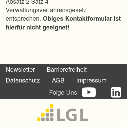
Absatz 2 Satz 4
e
Verwaltungsverfahrensgesetz
r
entsprechen.
Obiges Kontaktformular ist
e
hierfür nicht geeignet!
r
B
e
w
i
Newsletter
Barrierefreiheit
r
t
Datenschutz
AGB
Impressum
s
Folge Uns:
c
h
a
f