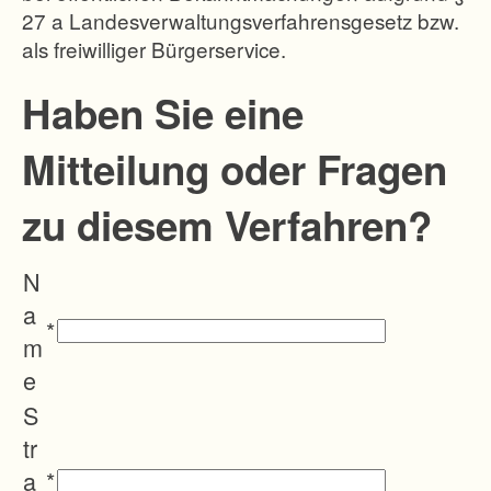
27 a Landesverwaltungsverfahrensgesetz bzw.
h
als freiwilliger Bürgerservice.
e
n
Haben Sie eine
d
Mitteilung oder Fragen
e
n
zu diesem Verfahren?
Z
e
N
r
a
s
*
m
c
e
h
S
n
tr
e
a
*
i