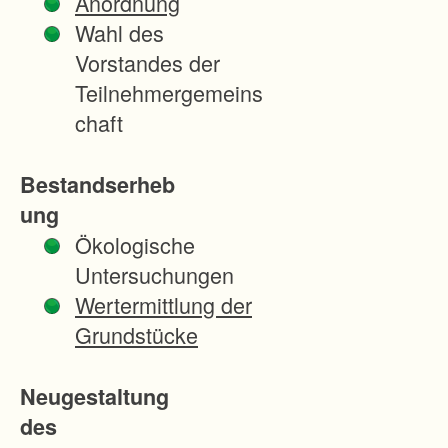
Anordnung
c
Wahl des
k
Vorstandes der
e
Teilnehmergemeins
d
chaft
e
r
Bestandserheb
D
ung
B
Ökologische
u
Untersuchungen
n
Wertermittlung der
d
Grundstücke
d
e
Neugestaltung
n
des
A