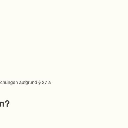
achungen aufgrund § 27 a
en?