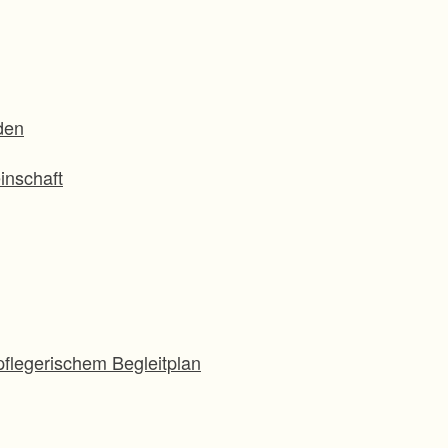
den
inschaft
flegerischem Begleitplan