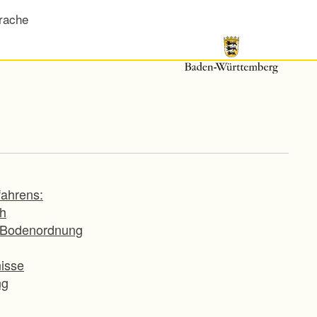
rache
fahrens:
ch
h Bodenordnung
isse
ng