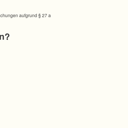
achungen aufgrund § 27 a
en?