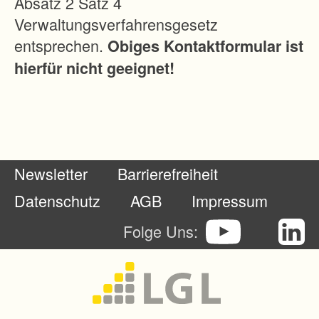
Absatz 2 Satz 4
-
Verwaltungsverfahrensgesetz
,
entsprechen.
Obiges Kontaktformular ist
W
hierfür nicht geeignet!
o
h
n
-
u
Newsletter
Barrierefreiheit
n
d
Datenschutz
AGB
Impressum
W
Folge Uns:
o
h
n
u