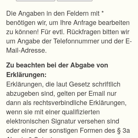
b
e
Die Angaben in den Feldern mit *
s
benötigen wir, um Ihre Anfrage bearbeiten
s
zu können! Für evtl. Rückfragen bitten wir
e
um Angabe der Telefonnummer und der E-
r
Mail-Adresse.
u
Zu beachten bei der Abgabe von
n
Erklärungen:
g
Erklärungen, die laut Gesetz schriftlich
d
abzugeben sind, gelten per Email nur
e
dann als rechtsverbindliche Erklärungen,
r
wenn sie mit einer qualifizierten
H
elektronischen Signatur versehen sind
o
oder einer der sonstigen Formen des § 3a
f