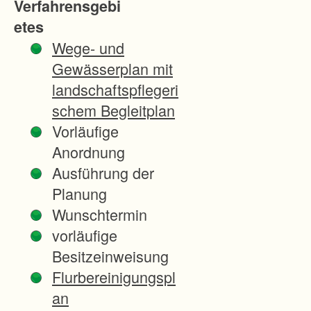
Verfahrensgebi
h
etes
r
Wege- und
e
Gewässerplan mit
n
landschaftspflegeri
s
schem Begleitplan
-
Vorläufige
A
Anordnung
g
Ausführung der
r
Planung
a
Wunschtermin
r
vorläufige
s
Besitzeinweisung
t
Flurbereinigungspl
r
an
u