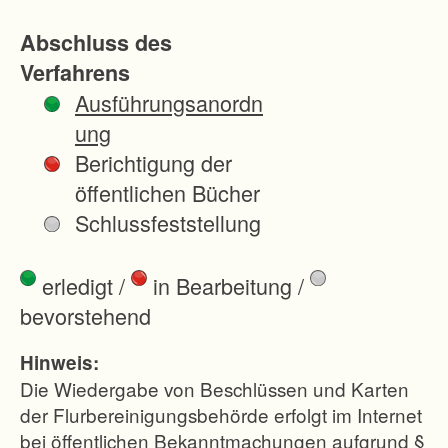
k
Abschluss des
t
Verfahrens
u
Ausführungsanordn
r
ung
v
Berichtigung der
e
öffentlichen Bücher
r
Schlussfeststellung
b
e
erledigt
/
in Bearbeitung
/
s
bevorstehend
s
e
Hinweis:
r
Die Wiedergabe von Beschlüssen und Karten
u
der Flurbereinigungsbehörde erfolgt im Internet
bei öffentlichen Bekanntmachungen aufgrund §
n