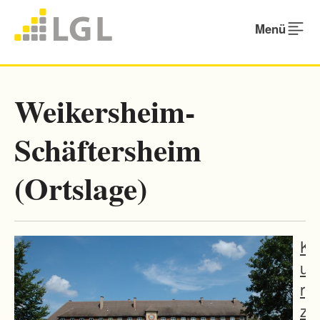
Menü
Weikersheim-
Schäftersheim
(Ortslage)
K
u
r
z