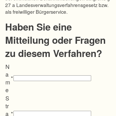
27 a Landesverwaltungsverfahrensgesetz bzw.
g
als freiwilliger Bürgerservice.
i
m
Haben Sie eine
O
Mitteilung oder Fragen
r
t
zu diesem Verfahren?
s
-
N
u
a
n
*
m
d
e
O
S
r
tr
t
a
*
s