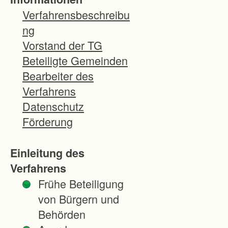
Z
Verfahrensbeschreibu
i
ng
e
Vorstand der TG
l
Beteiligte Gemeinden
e
Bearbeiter des
u
Verfahrens
n
Datenschutz
d
Förderung
B
e
Einleitung des
s
Verfahrens
o
Frühe Beteiligung
n
von Bürgern und
d
Behörden
e