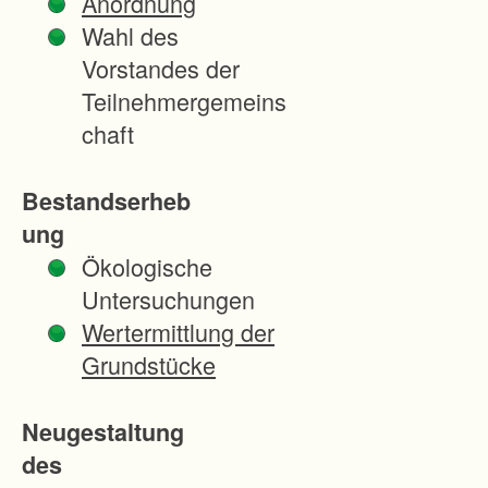
Anordnung
r
Wahl des
h
Vorstandes der
e
Teilnehmergemeins
i
chaft
t
e
Bestandserheb
n
ung
d
Ökologische
e
Untersuchungen
s
Wertermittlung der
V
Grundstücke
e
r
Neugestaltung
f
des
a