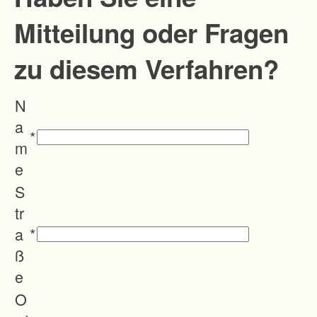
Mitteilung oder Fragen
zu diesem Verfahren?
N
a
*
m
e
S
tr
a
*
ß
e
O