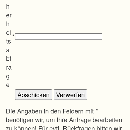
h
er
h
ei
*
ts
a
bf
ra
g
e
Die Angaben in den Feldern mit *
benötigen wir, um Ihre Anfrage bearbeiten
zu können! Für evtl. Rückfragen bitten wir