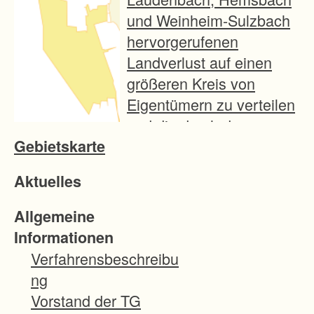
und Weinheim-Sulzbach
hervorgerufenen
Landverlust auf einen
größeren Kreis von
Eigentümern zu verteilen
und die durch das
Gebietskarte
Vorhaben entstehenden
Nachteile für die
Aktuelles
allgemeine Landeskultur
zu beheben.
Allgemeine
Informationen
Verfahrensbeschreibu
ng
Vorstand der TG