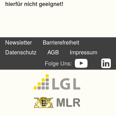
hierfür nicht geeignet!
t
e
s
a
u
Newsletter
Barrierefreiheit
f
e
Datenschutz
AGB
Impressum
i
Folge Uns:
n
e
n
g
r
ö
ß