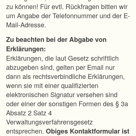
n
zu können! Für evtl. Rückfragen bitten wir
g
um Angabe der Telefonnummer und der E-
d
Mail-Adresse.
e
Zu beachten bei der Abgabe von
s
Erklärungen:
L
Erklärungen, die laut Gesetz schriftlich
a
abzugeben sind, gelten per Email nur
n
dann als rechtsverbindliche Erklärungen,
d
wenn sie mit einer qualifizierten
v
elektronischen Signatur versehen sind
e
oder einer der sonstigen Formen des § 3a
r
Absatz 2 Satz 4
l
Verwaltungsverfahrensgesetz
u
entsprechen.
Obiges Kontaktformular ist
s