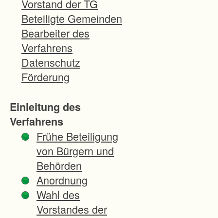
Vorstand der TG
ß
Beteiligte Gemeinden
e
Bearbeiter des
L
Verfahrens
1
Datenschutz
1
Förderung
8
9
Einleitung des
O
Verfahrens
r
Frühe Beteiligung
t
von Bürgern und
s
Behörden
u
Anordnung
m
Wahl des
f
Vorstandes der
a