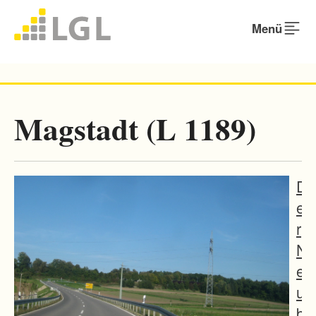
Menü
Magstadt (L 1189)
D
e
r
N
e
u
b