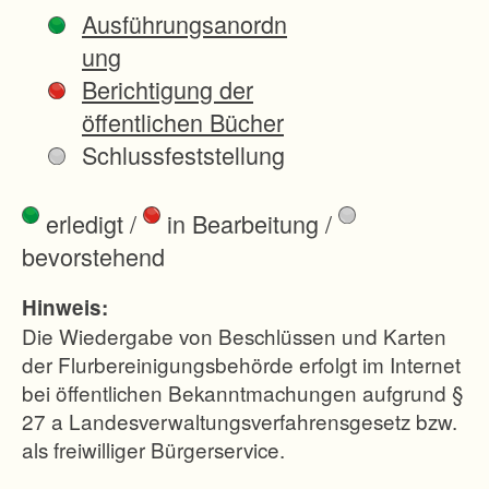
k
Ausführungsanordn
t
ung
a
Berichtigung der
r
öffentlichen Bücher
i
Schlussfeststellung
m
V
erledigt
/
in Bearbeitung
/
e
bevorstehend
r
f
Hinweis:
a
Die Wiedergabe von Beschlüssen und Karten
h
der Flurbereinigungsbehörde erfolgt im Internet
bei öffentlichen Bekanntmachungen aufgrund §
r
27 a Landesverwaltungsverfahrensgesetz bzw.
e
als freiwilliger Bürgerservice.
n