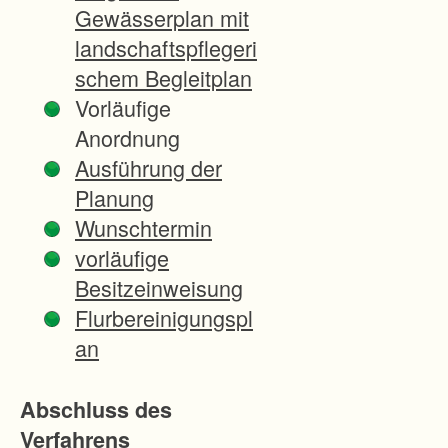
i
Gewässerplan mit
m
landschaftspflegeri
m
schem Begleitplan
t
Vorläufige
m
Anordnung
i
Ausführung der
t
Planung
r
Wunschtermin
u
vorläufige
n
Besitzeinweisung
d
Flurbereinigungspl
1
an
2
H
Abschluss des
e
Verfahrens