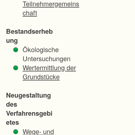
Teilnehmergemeins
h
chaft
r
u
Bestandserheb
n
ung
g
Ökologische
M
Untersuchungen
a
Wertermittlung der
g
Grundstücke
s
t
Neugestaltung
a
des
d
Verfahrensgebi
t
etes
n
Wege- und