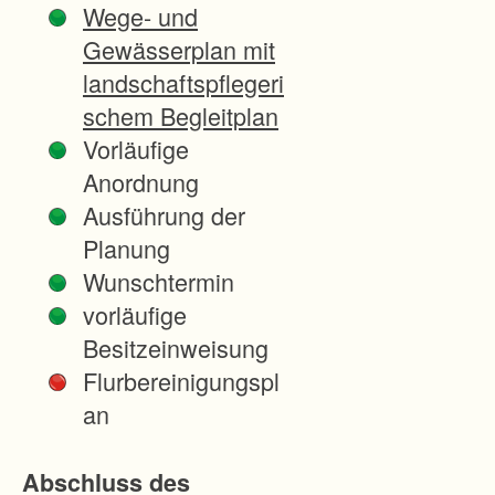
Wege- und
Bewirtschaft
Gewässerplan mit
ung mit
landschaftspflegeri
modernen
schem Begleitplan
Maschinen
Vorläufige
soll
Anordnung
ermöglicht
Ausführung der
werden.
Planung
Wunschtermin
Durch
vorläufige
sinnvolle
Besitzeinweisung
ökologische
Flurbereinigungspl
Maßnahmen
an
wird nicht nur
ein Ausgleich
Abschluss des