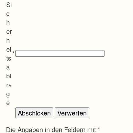
Si
c
h
er
h
ei
*
ts
a
bf
ra
g
e
Die Angaben in den Feldern mit *