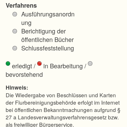
für den
Verfahrens
Eingriff,
Ausführungsanordn
sondern auch
ung
ein
Berichtigung der
ökologischer
öffentlichen Bücher
Mehrwert
Schlussfeststellung
geschaffen.
erledigt
/
in Bearbeitung
/
bevorstehend
Hinweis:
Die Wiedergabe von Beschlüssen und Karten
der Flurbereinigungsbehörde erfolgt im Internet
bei öffentlichen Bekanntmachungen aufgrund §
27 a Landesverwaltungsverfahrensgesetz bzw.
als freiwilliger Bürgerservice.