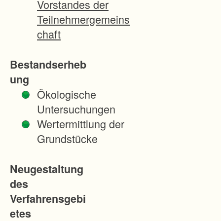
Vorstandes der
e wird
Teilnehmergemeins
maximal 35
chaft
% betragen.
Der
Bestandserheb
zersplitterte
ung
Grundbesitz
Ökologische
soll
Untersuchungen
zusammenge
Wertermittlung der
legt und alle
Grundstücke
Grundstücke
durch
Neugestaltung
öffentliche
des
Wege
Verfahrensgebi
erschlossen
etes
werden. Die