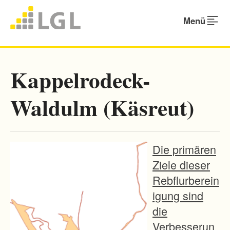
Menü
Kappelrodeck-
Waldulm (Käsreut)
Die primären
Ziele dieser
Rebflurberein
igung sind
die
Verbesserun