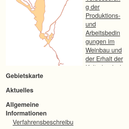
g der
Produktions-
und
Arbeitsbedin
gungen im
Weinbau und
der Erhalt der
Kulturlandsch
Gebietskarte
aft.
Aktuelles
Der rd. 9 ha
große
Allgemeine
Rebberg mit
Informationen
Hangneigung
Verfahrensbeschreibu
en bis zu 60