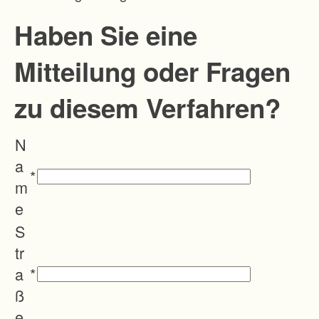
Haben Sie eine
Mitteilung oder Fragen
zu diesem Verfahren?
N
a
*
m
e
S
tr
a
*
ß
e