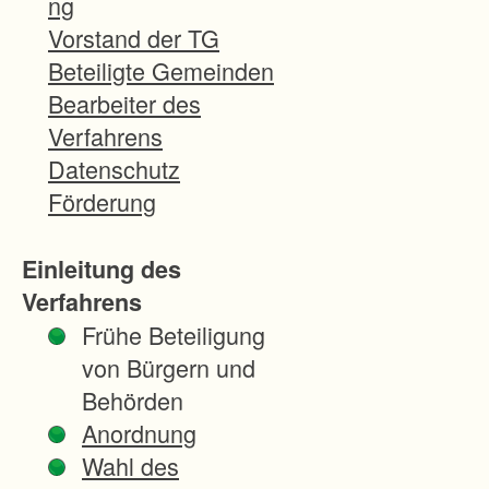
ng
% soll so
Vorstand der TG
umgestaltet
Beteiligte Gemeinden
werden dass
Bearbeiter des
künftig
Verfahrens
umweltschon
Datenschutz
ender und
Förderung
wirtschaftlich
er Weinbau
Einleitung des
in
Verfahrens
Direktzuglag
Frühe Beteiligung
en möglich
von Bürgern und
ist. Die
Behörden
Hangneigung
Anordnung
nach der
Wahl des
Geländeplani