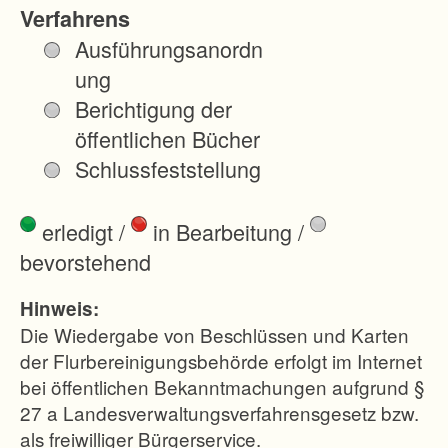
n
Verfahrens
d
Ausführungsanordn
d
ung
a
Berichtigung der
m
öffentlichen Bücher
i
Schlussfeststellung
t
d
erledigt
/
in Bearbeitung
/
i
bevorstehend
e
n
Hinweis:
a
Die Wiedergabe von Beschlüssen und Karten
c
der Flurbereinigungsbehörde erfolgt im Internet
bei öffentlichen Bekanntmachungen aufgrund §
h
27 a Landesverwaltungsverfahrensgesetz bzw.
h
als freiwilliger Bürgerservice.