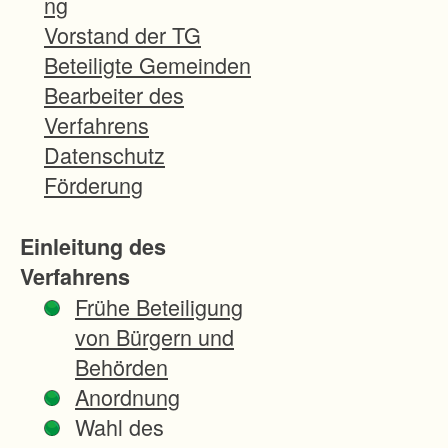
ng
i
Vorstand der TG
e
Beteiligte Gemeinden
E
Bearbeiter des
r
Verfahrens
h
Datenschutz
a
Förderung
l
t
Einleitung des
u
Verfahrens
n
Frühe Beteiligung
g
von Bürgern und
d
Behörden
e
Anordnung
r
Wahl des
h