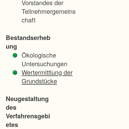
Vorstandes der
i
Teilnehmergemeins
s
chaft
t
o
Bestandserheb
r
ung
i
Ökologische
s
Untersuchungen
c
Wertermittlung der
h
Grundstücke
e
n
Neugestaltung
W
des
e
Verfahrensgebi
i
etes
n