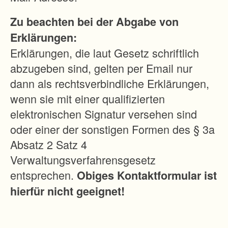
d
Zu beachten bei der Abgabe von
A
Erklärungen:
r
Erklärungen, die laut Gesetz schriftlich
b
abzugeben sind, gelten per Email nur
e
dann als rechtsverbindliche Erklärungen,
i
wenn sie mit einer qualifizierten
t
elektronischen Signatur versehen sind
s
oder einer der sonstigen Formen des § 3a
b
Absatz 2 Satz 4
e
Verwaltungsverfahrensgesetz
d
entsprechen.
Obiges Kontaktformular ist
i
hierfür nicht geeignet!
n
g
u