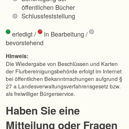
m
öffentlichen Bücher
a
Schlussfeststellung
r
k
erledigt
/
in Bearbeitung
/
u
bevorstehend
n
g
Hinweis:
I
Die Wiedergabe von Beschlüssen und Karten
r
der Flurbereinigungsbehörde erfolgt im Internet
bei öffentlichen Bekanntmachungen aufgrund §
n
27 a Landesverwaltungsverfahrensgesetz bzw.
d
als freiwilliger Bürgerservice.
o
r
Haben Sie eine
f
Mitteilung oder Fragen
i