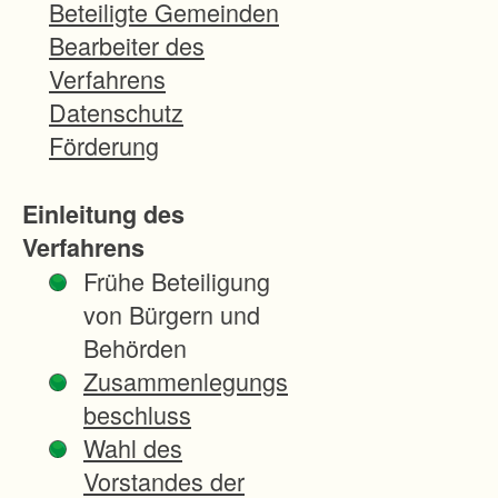
l
Beteiligte Gemeinden
t
Bearbeiter des
u
Verfahrens
n
Datenschutz
g
Förderung
d
e
Einleitung des
r
Verfahrens
e
Frühe Beteiligung
i
von Bürgern und
n
Behörden
z
Zusammenlegungs
i
beschluss
g
Wahl des
a
Vorstandes der