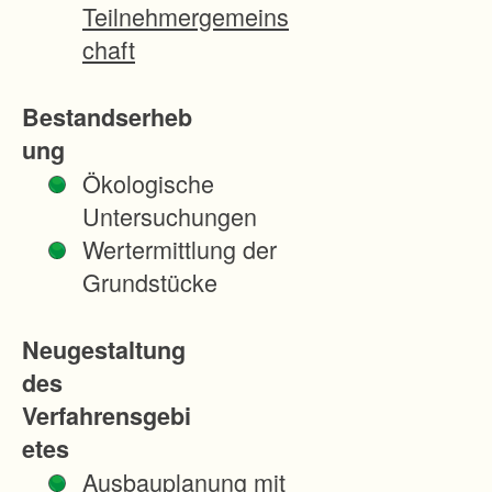
r
Teilnehmergemeins
t
chaft
i
g
Bestandserheb
e
ung
n
Ökologische
K
Untersuchungen
u
Wertermittlung der
l
Grundstücke
t
u
Neugestaltung
r
des
l
Verfahrensgebi
a
etes
n
Ausbauplanung mit