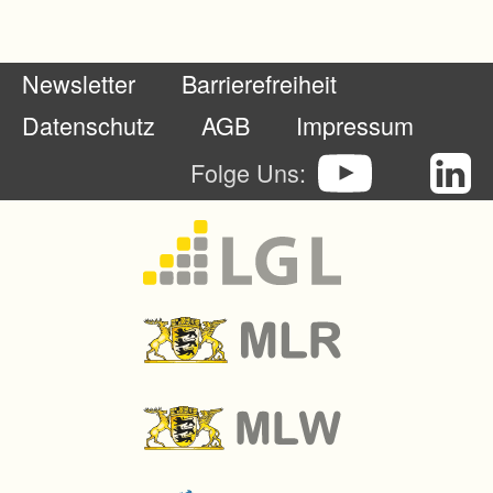
n
g
Newsletter
Barrierefreiheit
e
n
Datenschutz
AGB
Impressum
d
Folge Uns:
e
r
L
a
n
d
-
u
n
d