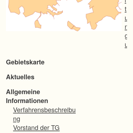
t
u
n
g
u
n
Gebietskarte
d
O
Aktuelles
f
f
Allgemeine
e
Informationen
n
Verfahrensbeschreibu
h
ng
a
Vorstand der TG