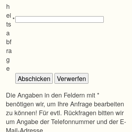
e
h
P
ei
*
r
ts
o
a
d
bf
u
ra
k
g
t
e
i
o
n
Die Angaben in den Feldern mit *
s
benötigen wir, um Ihre Anfrage bearbeiten
-
zu können! Für evtl. Rückfragen bitten wir
u
um Angabe der Telefonnummer und der E-
n
Mail-Adresse.