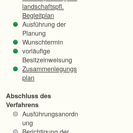
d
landschaftspfl.
s
Begleitplan
c
Ausführung der
h
Planung
a
Wunschtermin
f
vorläufige
t
Besitzeinweisung
a
Zusammenlegungs
u
plan
f
d
Abschluss des
e
Verfahrens
r
Ausführungsanordn
G
ung
e
Berichtigung der