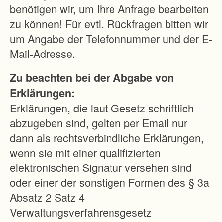
l
benötigen wir, um Ihre Anfrage bearbeiten
i
zu können! Für evtl. Rückfragen bitten wir
c
um Angabe der Telefonnummer und der E-
h
Mail-Adresse.
d
Zu beachten bei der Abgabe von
e
Erklärungen:
r
Erklärungen, die laut Gesetz schriftlich
L
abzugeben sind, gelten per Email nur
4
dann als rechtsverbindliche Erklärungen,
0
wenn sie mit einer qualifizierten
9
elektronischen Signatur versehen sind
,
oder einer der sonstigen Formen des § 3a
e
Absatz 2 Satz 4
b
Verwaltungsverfahrensgesetz
e