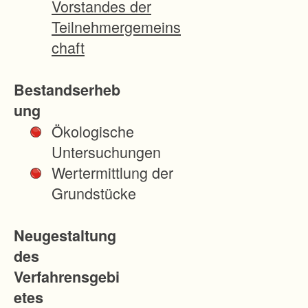
Vorstandes der
t
Teilnehmergemeins
F
chaft
r
e
Bestandserheb
u
ung
d
Ökologische
e
Untersuchungen
n
Wertermittlung der
s
Grundstücke
t
a
Neugestaltung
d
des
t
Verfahrensgebi
a
etes
u