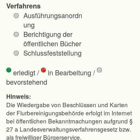
n
Verfahrens
t
Ausführungsanordn
e
ung
r
Berichtigung der
m
öffentlichen Bücher
u
Schlussfeststellung
s
b
erledigt
/
in Bearbeitung
/
a
bevorstehend
c
h
Hinweis:
u
Die Wiedergabe von Beschlüssen und Karten
n
der Flurbereinigungsbehörde erfolgt im Internet
bei öffentlichen Bekanntmachungen aufgrund §
d
27 a Landesverwaltungsverfahrensgesetz bzw.
v
als freiwilliger Bürgerservice.