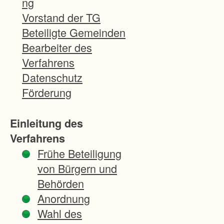
ng
f
Vorstand der TG
a
Beteiligte Gemeinden
s
Bearbeiter des
s
Verfahrens
t
Datenschutz
v
Förderung
o
n
Einleitung des
d
Verfahrens
e
Frühe Beteiligung
r
von Bürgern und
S
Behörden
t
Anordnung
a
Wahl des
d