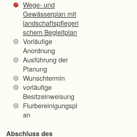
Wege- und
f
Gewässerplan mit
d
landschaftspflegeri
e
schem Begleitplan
r
Vorläufige
G
Anordnung
e
Ausführung der
m
Planung
a
Wunschtermin
r
vorläufige
k
Besitzeinweisung
u
Flurbereinigungspl
n
an
g
U
Abschluss des