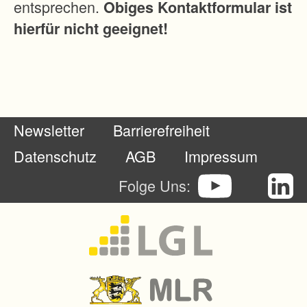
entsprechen.
Obiges Kontaktformular ist
n
hierfür nicht geeignet!
s
o
w
i
e
Newsletter
Barrierefreiheit
e
i
Datenschutz
AGB
Impressum
n
Folge Uns:
g
e
s
c
h
l