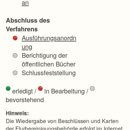
an
ust, der
den
Abschluss des
direkt
Verfahrens
Betroffe
Ausführungsanordn
nen
ung
durch
Berichtigung der
den Bau
öffentlichen Bücher
der
Schlussfeststellung
Straße
und der
erledigt
/
in Bearbeitung
/
dazugeh
bevorstehend
örigen
Ausgleic
Hinweis:
hsmaßn
Die Wiedergabe von Beschlüssen und Karten
ahmen
der Flurbereinigungsbehörde erfolgt im Internet