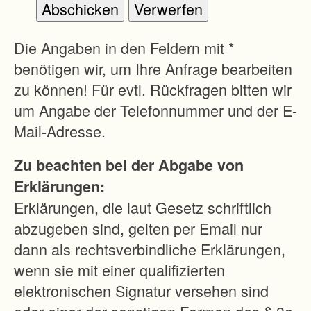
ustand
gilt ab
01.04.2
Die Angaben in den Feldern mit *
026.
benötigen wir, um Ihre Anfrage bearbeiten
zu können! Für evtl. Rückfragen bitten wir
Anschrif
um Angabe der Telefonnummer und der E-
t des
Mail-Adresse.
Fachber
Zu beachten bei der Abgabe von
eichs
Erklärungen:
Flurneu
Erklärungen, die laut Gesetz schriftlich
ordnung
abzugeben sind, gelten per Email nur
:
dann als rechtsverbindliche Erklärungen,
wenn sie mit einer qualifizierten
Landrat
elektronischen Signatur versehen sind
samt