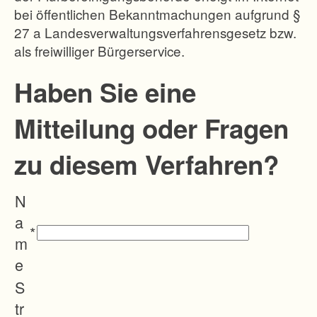
bei öffentlichen Bekanntmachungen aufgrund §
entsteht,
27 a Landesverwaltungsverfahrensgesetz bzw.
auf
als freiwilliger Bürgerservice.
einen
größere
Haben Sie eine
n Kreis
Mitteilung oder Fragen
von
Eigentü
zu diesem Verfahren?
mern zu
verteilen
N
. Das
a
Regieru
*
m
ngspräsi
e
dium
S
versucht
tr
durch