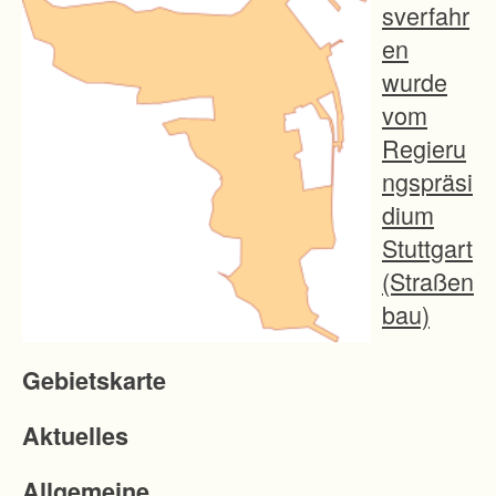
sverfahr
en
wurde
vom
Regieru
ngspräsi
dium
Stuttgart
(Straßen
bau)
zum
Gebietskarte
Ausbau
der L
Aktuelles
1148
und
Allgemeine