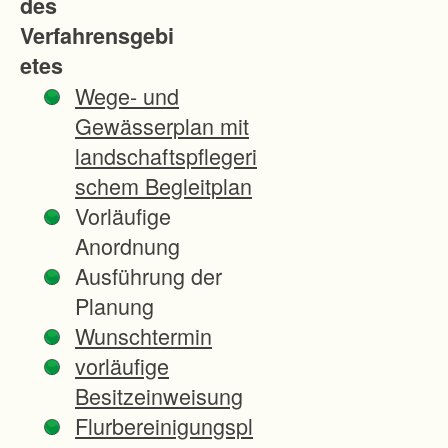
des
Haubers
Verfahrensgebi
bronn
etes
und
Wege- und
Teile der
Gewässerplan mit
Gemark
landschaftspflegeri
ung
schem Begleitplan
Miedels
Vorläufige
bach.
Anordnung
Ziel des
Ausführung der
Flurneu
Planung
ordnung
Wunschtermin
sverfahr
vorläufige
ens ist
Besitzeinweisung
es, den
Flurbereinigungspl
Landverl