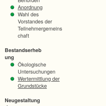
Flurneu
Anordnung
ordnung
Wahl des
sgebiet
Vorstandes der
umfasst
Teilnehmergemeins
den
chaft
westlich
und
Bestandserheb
nördlich
ung
der
Ökologische
Ortslage
Untersuchungen
liegende
Wertermittlung der
n Teil
Grundstücke
der
Gemark
Neugestaltung
ung