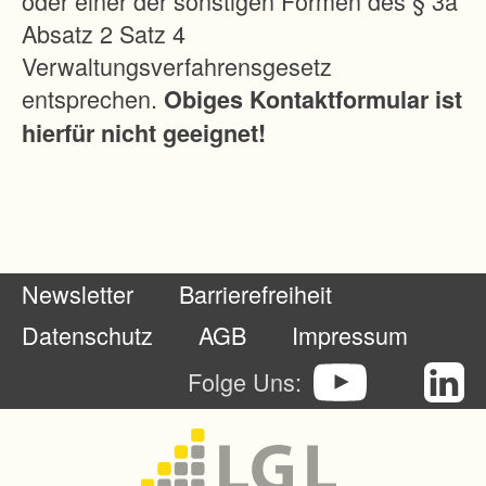
oder einer der sonstigen Formen des § 3a
Rems-
Absatz 2 Satz 4
Murr-
Verwaltungsverfahrensgesetz
Kreis
entsprechen.
Obiges Kontaktformular ist
Amt für
hierfür nicht geeignet!
Vermes
sung
und
Flurneu
ordnung
Newsletter
Barrierefreiheit
Winnen
der Str.
Datenschutz
AGB
Impressum
30/1
Folge Uns:
71334
Waibling
en