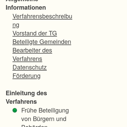
L1150
Informationen
(Ortsum
Verfahrensbeschreibu
fahrung
ng
von
Vorstand der TG
Haubers
Beteiligte Gemeinden
bronn)
Bearbeiter des
beantra
Verfahrens
gt und
Datenschutz
als
Förderung
Unterne
hmensv
Einleitung des
erfahren
Verfahrens
angeord
Frühe Beteiligung
net.
von Bürgern und
Das
Behörden