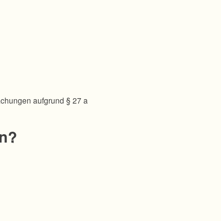
achungen aufgrund § 27 a
en?