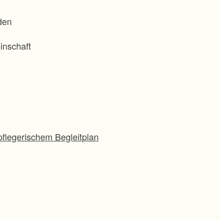
den
inschaft
flegerischem Begleitplan