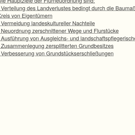
Die Hauptziele der Flurneuordnung sind:
- Verteilung des Landverlustes bedingt durch die Baum
Kreis von Eigentümern
- Vermeidung landeskultureller Nachteile
- Neuordnung zerschnittener Wege und Flurstücke
- Ausführung von Ausgleichs- und landschaftspflegeris
- Zusammenlegung zersplitterten Grundbesitzes
- Verbesserung von Grundstückserschließungen
Adresse:
Gemeinsame Dienststelle Flurneuordnung
erliner Allee 3a
79114 Freiburg