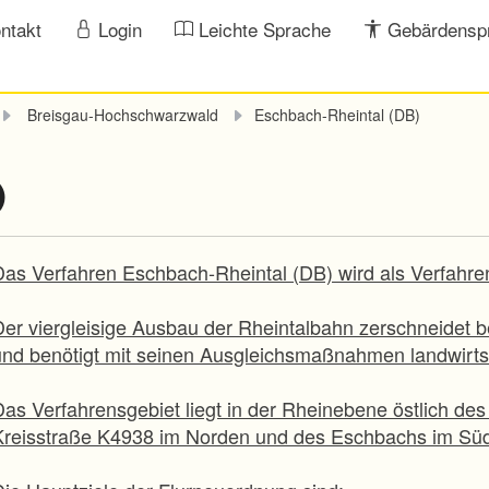
ntakt
Login
Leichte Sprache
Gebärdensp
Breisgau-Hochschwarzwald
Eschbach-Rheintal (DB)
)
Das Verfahren Eschbach-Rheintal (DB) wird als Verfahre
Der viergleisige Ausbau der Rheintalbahn zerschneidet 
und benötigt mit seinen Ausgleichsmaßnahmen landwirtsc
Das Verfahrensgebiet liegt in der Rheinebene östlich d
Kreisstraße K4938 im Norden und des Eschbachs im Sü