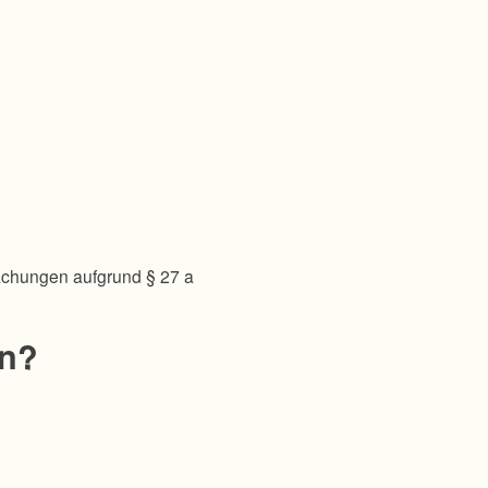
achungen aufgrund § 27 a
en?