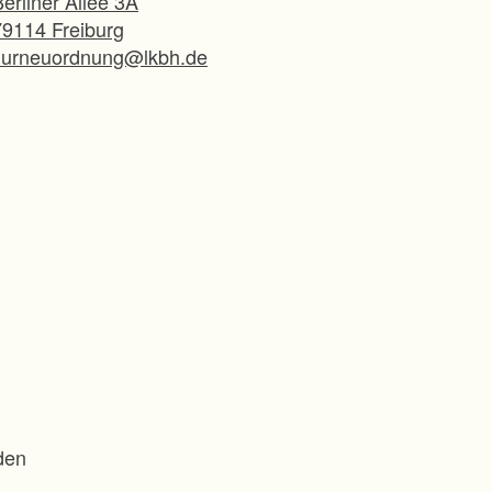
erliner Allee 3A
79114 Freiburg
flurneuordnung@lkbh.de
den