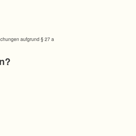
achungen aufgrund § 27 a
en?