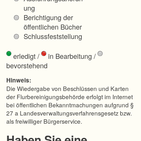
r
ung
b
Berichtigung der
e
öffentlichen Bücher
i
Schlussfeststellung
t
s
erledigt
/
in Bearbeitung
/
-
bevorstehend
u
n
Hinweis:
d
Die Wiedergabe von Beschlüssen und Karten
P
der Flurbereinigungsbehörde erfolgt im Internet
bei öffentlichen Bekanntmachungen aufgrund §
r
27 a Landesverwaltungsverfahrensgesetz bzw.
o
als freiwilliger Bürgerservice.
d
u
Haben Sie eine