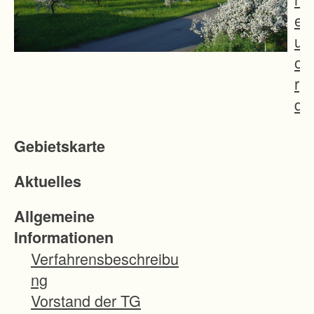
e
u
o
r
d
n
Gebietskarte
u
n
Aktuelles
g
I
Allgemeine
g
Informationen
g
Verfahrensbeschreibu
i
ng
n
Vorstand der TG