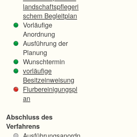
e
landschaftspflegeri
r
schem Begleitplan
b
Vorläufige
e
Anordnung
s
Ausführung der
s
Planung
e
Wunschtermin
r
vorläufige
u
Besitzeinweisung
n
Flurbereinigungspl
g
an
d
e
Abschluss des
r
Verfahrens
A
Ausführungsanordn