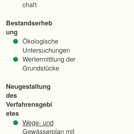
a
chaft
l
v
Bestandserheb
e
ung
r
Ökologische
f
Untersuchungen
a
Wertermittlung der
h
Grundstücke
r
e
Neugestaltung
n
des
z
Verfahrensgebi
u
etes
r
Wege- und
V
Gewässerplan mit