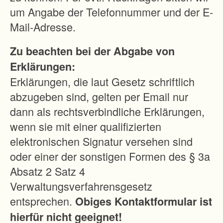
d
um Angabe der Telefonnummer und der E-
L
Mail-Adresse.
a
Zu beachten bei der Abgabe von
n
Erklärungen:
d
Erklärungen, die laut Gesetz schriftlich
e
abzugeben sind, gelten per Email nur
n
dann als rechtsverbindliche Erklärungen,
t
wenn sie mit einer qualifizierten
w
elektronischen Signatur versehen sind
i
oder einer der sonstigen Formen des § 3a
c
Absatz 2 Satz 4
k
Verwaltungsverfahrensgesetz
l
entsprechen.
Obiges Kontaktformular ist
u
hierfür nicht geeignet!
n