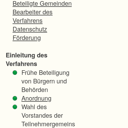
g
Beteiligte Gemeinden
e
Bearbeiter des
n
Verfahrens
w
Datenschutz
u
Förderung
r
d
Einleitung des
e
Verfahrens
a
Frühe Beteiligung
l
von Bürgern und
s
Behörden
N
Anordnung
o
Wahl des
r
Vorstandes der
m
Teilnehmergemeins