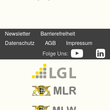
g
a
n
g
Newsletter
Barrierefreiheit
e
o
Datenschutz
AGB
Impressum
r
Folge Uns:
d
n
e
t
.
I
m
R