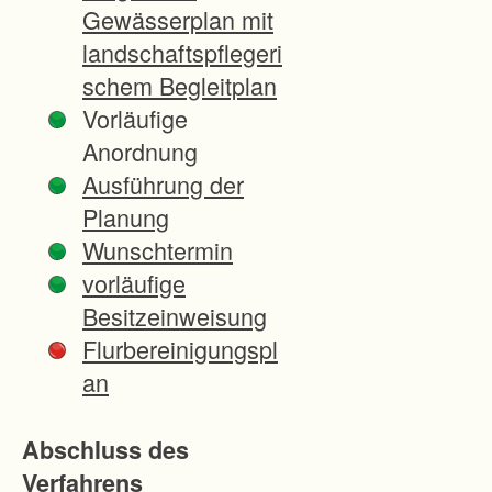
n
Gewässerplan mit
g
landschaftspflegeri
r
schem Begleitplan
o
Vorläufige
ß
Anordnung
e
Ausführung der
m
Planung
U
Wunschtermin
m
vorläufige
f
Besitzeinweisung
a
Flurbereinigungspl
n
an
g
i
Abschluss des
n
Verfahrens