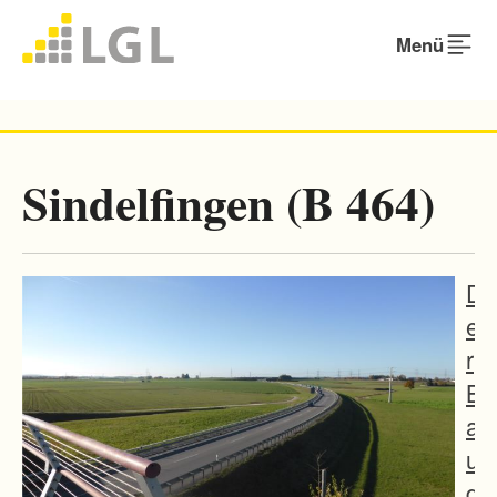
Menü
Sindelfingen (B 464)
D
e
r
B
a
u
d