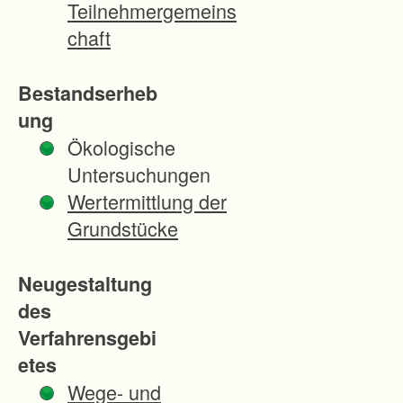
Teilnehmergemeins
h
chaft
e
G
Bestandserheb
r
ung
u
Ökologische
n
Untersuchungen
d
Wertermittlung der
s
Grundstücke
t
ü
Neugestaltung
c
des
k
Verfahrensgebi
e
etes
i
Wege- und