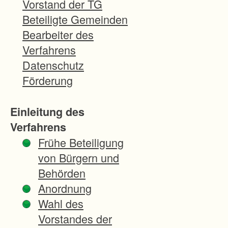
Vorstand der TG
4
Beteiligte Gemeinden
6
Bearbeiter des
4
Verfahrens
n
Datenschutz
i
Förderung
m
m
Einleitung des
t
Verfahrens
l
Frühe Beteiligung
ä
von Bürgern und
n
Behörden
d
Anordnung
l
Wahl des
i
Vorstandes der
c