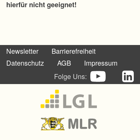
hierfür nicht geeignet!
g
e
m
e
i
Newsletter
Barrierefreiheit
n
e
Datenschutz
AGB
Impressum
L
Folge Uns:
a
n
d
e
s
k
u