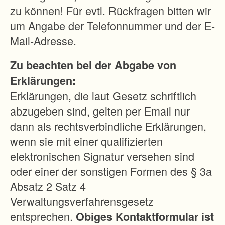
h
zu können! Für evtl. Rückfragen bitten wir
t
um Angabe der Telefonnummer und der E-
e
Mail-Adresse.
i
Zu beachten bei der Abgabe von
l
Erklärungen:
e
Erklärungen, die laut Gesetz schriftlich
f
abzugeben sind, gelten per Email nur
ü
dann als rechtsverbindliche Erklärungen,
r
wenn sie mit einer qualifizierten
d
elektronischen Signatur versehen sind
i
oder einer der sonstigen Formen des § 3a
e
Absatz 2 Satz 4
a
Verwaltungsverfahrensgesetz
l
entsprechen.
Obiges Kontaktformular ist
l