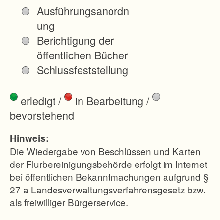
A
Ausführungsanordn
n
ung
s
Berichtigung der
p
öffentlichen Bücher
r
Schlussfeststellung
u
c
erledigt
/
in Bearbeitung
/
h
bevorstehend
.
D
Hinweis:
e
Die Wiedergabe von Beschlüssen und Karten
r
der Flurbereinigungsbehörde erfolgt im Internet
bei öffentlichen Bekanntmachungen aufgrund §
d
27 a Landesverwaltungsverfahrensgesetz bzw.
e
als freiwilliger Bürgerservice.
n