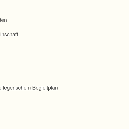
den
inschaft
flegerischem Begleitplan