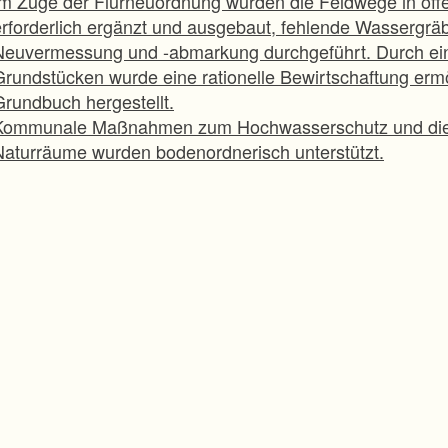
Im Zuge der Flurneuordnung wurden die Feldwege in öffe
erforderlich ergänzt und ausgebaut, fehlende Wassergräbe
Neuvermessung und -abmarkung durchgeführt. Durch e
Grundstücken wurde eine rationelle Bewirtschaftung erm
Grundbuch hergestellt.
Kommunale Maßnahmen zum Hochwasserschutz und die n
Naturräume wurden bodenordnerisch unterstützt.