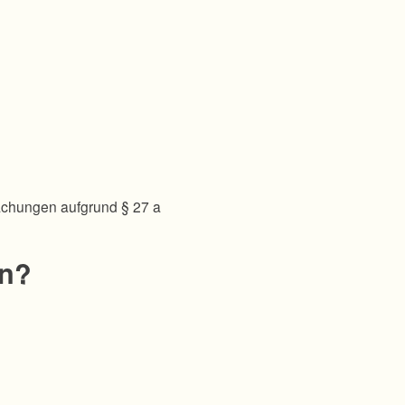
achungen aufgrund § 27 a
en?