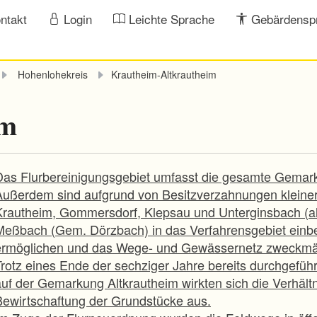
ntakt
Login
Leichte Sprache
Gebärdensp
Hohenlohekreis
Krautheim-Altkrautheim
im
Das Flurbereinigungsgebiet umfasst die gesamte Gemark
Außerdem sind aufgrund von Besitzverzahnungen kleine
Krautheim, Gommersdorf, Klepsau und Unterginsbach (al
Meßbach (Gem. Dörzbach) in das Verfahrensgebiet einbe
ermöglichen und das Wege- und Gewässernetz zweckmäß
Trotz eines Ende der sechziger Jahre bereits durchgef
uf der Gemarkung Altkrautheim wirkten sich die Verhältni
Bewirtschaftung der Grundstücke aus.