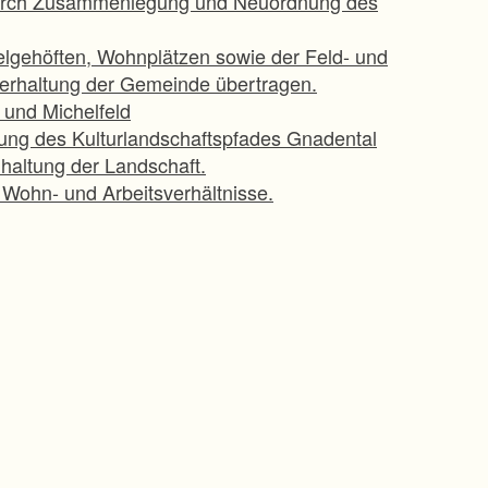
e durch Zusammenlegung und Neuordnung des
lgehöften, Wohnplätzen sowie der Feld- und
erhaltung der Gemeinde übertragen.
und Michelfeld
tung des Kulturlandschaftspfades Gnadental
haltung der Landschaft.
r Wohn- und Arbeitsverhältnisse.
stellung von Entwicklungsstreifen entlang von
Übertragung in das öffentliche Eigentum