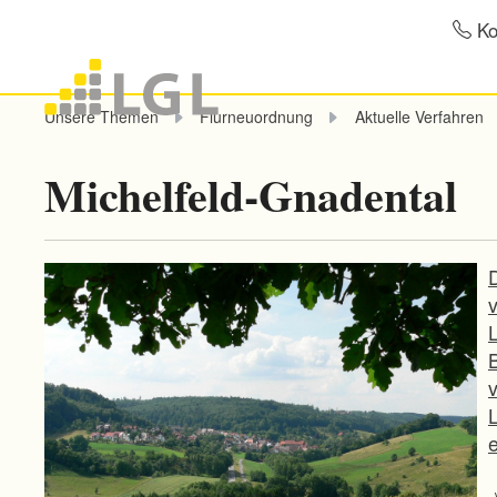
Ko
Unsere Themen
Flurneuordnung
Aktuelle Verfahren
Michelfeld-Gnadental
v
L