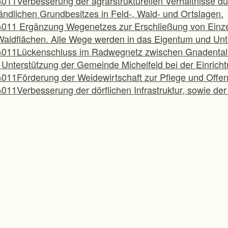
-\011Verbesserung der agrarstrukturellen Verhältniss
ländlichen Grundbesitzes in Feld-, Wald- und Ortslagen.
-\011 Ergänzung Wegenetzes zur Erschließung von Einze
Waldflächen. Alle Wege werden in das Eigentum und Unt
-\011Lückenschluss im Radwegnetz zwischen Gnadental 
- Unterstützung der Gemeinde Michelfeld bei der Einrich
-\011Förderung der Weidewirtschaft zur Pflege und Offen
-\011Verbesserung der dörflichen Infrastruktur, sowie de
-\011Umsetzung von Gewässerentwicklungsplänen; Bereit
Gewässern.
-\011Sicherung von naturschutzwichtigen Flächen durch 