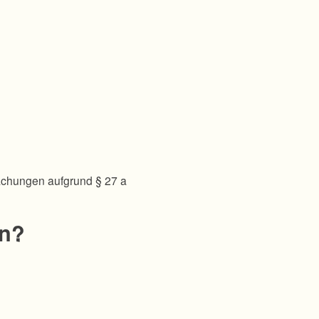
achungen aufgrund § 27 a
en?