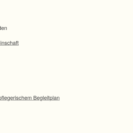
den
inschaft
flegerischem Begleitplan