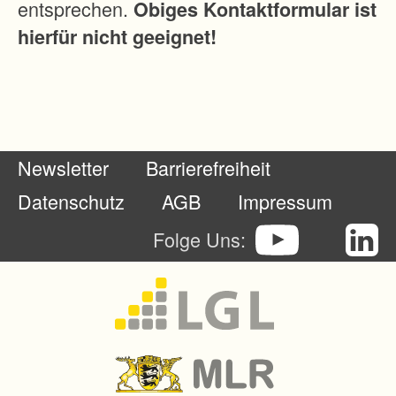
entsprechen.
Obiges Kontaktformular ist
t
hierfür nicht geeignet!
i
o
n
s
-
Newsletter
Barrierefreiheit
u
n
Datenschutz
AGB
Impressum
d
Folge Uns:
A
r
b
e
i
t