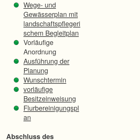
Wege- und
e
Gewässerplan mit
b
landschaftspflegeri
i
schem Begleitplan
e
Vorläufige
t
Anordnung
m
Ausführung der
i
Planung
t
Wunschtermin
t
vorläufige
o
Besitzeinweisung
p
Flurbereinigungspl
o
an
g
r
Abschluss des