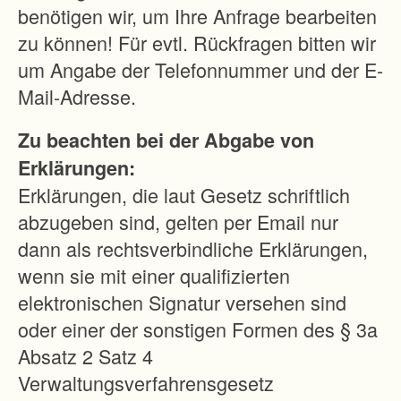
s
benötigen wir, um Ihre Anfrage bearbeiten
e
zu können! Für evtl. Rückfragen bitten wir
r
um Angabe der Telefonnummer und der E-
u
Mail-Adresse.
n
Zu beachten bei der Abgabe von
g
Erklärungen:
d
Erklärungen, die laut Gesetz schriftlich
e
abzugeben sind, gelten per Email nur
r
dann als rechtsverbindliche Erklärungen,
P
wenn sie mit einer qualifizierten
r
elektronischen Signatur versehen sind
o
oder einer der sonstigen Formen des § 3a
d
Absatz 2 Satz 4
u
Verwaltungsverfahrensgesetz
k