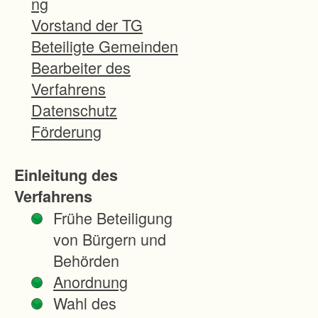
ng
f
Vorstand der TG
i
Beteiligte Gemeinden
n
Bearbeiter des
d
Verfahrens
e
Datenschutz
t
Förderung
s
i
Einleitung des
c
Verfahrens
h
Frühe Beteiligung
i
von Bürgern und
n
Behörden
e
Anordnung
i
Wahl des
n