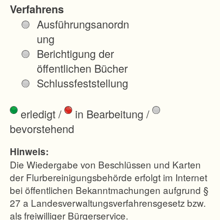
a
Verfahrens
p
Ausführungsanordn
h
ung
i
Berichtigung der
s
öffentlichen Bücher
c
Schlussfeststellung
h
s
erledigt
/
in Bearbeitung
/
c
bevorstehend
h
w
Hinweis:
i
Die Wiedergabe von Beschlüssen und Karten
e
der Flurbereinigungsbehörde erfolgt im Internet
bei öffentlichen Bekanntmachungen aufgrund §
r
27 a Landesverwaltungsverfahrensgesetz bzw.
i
als freiwilliger Bürgerservice.