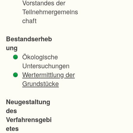
Vorstandes der
e
Teilnehmergemeins
m
chaft
R
e
Bestandserheb
a
ung
l
Ökologische
t
Untersuchungen
e
Wertermittlung der
i
Grundstücke
l
u
Neugestaltung
n
des
g
Verfahrensgebi
s
etes
g