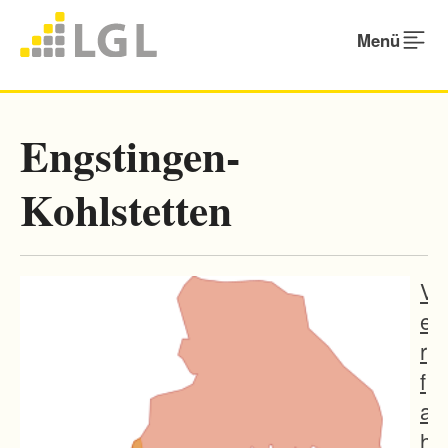
Menü
Engstingen-
Kohlstetten
V
e
r
f
a
h