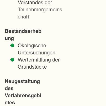
Vorstandes der
k
Teilnehmergemeins
t
chaft
i
o
Bestandserheb
n
ung
s
Ökologische
-
Untersuchungen
u
Wertermittlung der
n
Grundstücke
d
A
Neugestaltung
r
des
b
Verfahrensgebi
e
etes
i