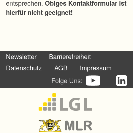
entsprechen.
Obiges Kontaktformular ist
i
hierfür nicht geeignet!
o
t
o
p
v
Newsletter
Barrierefreiheit
e
r
Datenschutz
AGB
Impressum
b
Folge Uns:
u
n
d
w
i
r