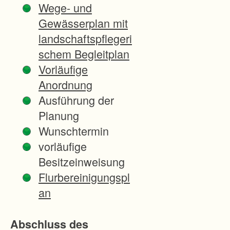
Wege- und
t
Gewässerplan mit
s
landschaftspflegeri
b
schem Begleitplan
e
Vorläufige
d
Anordnung
i
Ausführung der
n
Planung
g
Wunschtermin
u
vorläufige
n
Besitzeinweisung
g
Flurbereinigungspl
e
an
n
i
Abschluss des