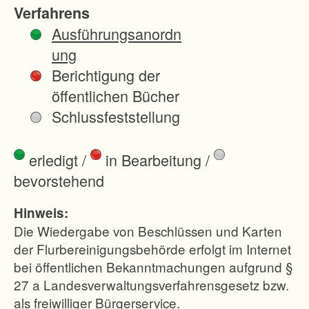
n
Verfahrens
d
Ausführungsanordn
e
ung
r
Berichtigung der
L
öffentlichen Bücher
a
Schlussfeststellung
n
d
erledigt
/
in Bearbeitung
/
-
bevorstehend
u
n
Hinweis:
d
Die Wiedergabe von Beschlüssen und Karten
F
der Flurbereinigungsbehörde erfolgt im Internet
bei öffentlichen Bekanntmachungen aufgrund §
o
27 a Landesverwaltungsverfahrensgesetz bzw.
r
als freiwilliger Bürgerservice.