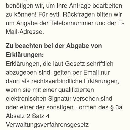
benötigen wir, um Ihre Anfrage bearbeiten
D
zu können! Für evtl. Rückfragen bitten wir
e
um Angabe der Telefonnummer und der E-
r
Mail-Adresse.
v
Zu beachten bei der Abgabe von
o
Erklärungen:
r
Erklärungen, die laut Gesetz schriftlich
h
abzugeben sind, gelten per Email nur
a
dann als rechtsverbindliche Erklärungen,
n
wenn sie mit einer qualifizierten
d
elektronischen Signatur versehen sind
e
oder einer der sonstigen Formen des § 3a
n
Absatz 2 Satz 4
e
Verwaltungsverfahrensgesetz
B