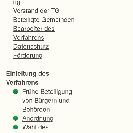
ng
s
Vorstand der TG
s
Beteiligte Gemeinden
e
Bearbeiter des
r
Verfahrens
u
Datenschutz
n
Förderung
g
d
Einleitung des
e
Verfahrens
r
Frühe Beteiligung
P
von Bürgern und
r
Behörden
o
Anordnung
d
Wahl des
u