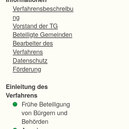
r
Verfahrensbeschreibu
Z
ng
i
Vorstand der TG
e
Beteiligte Gemeinden
l
Bearbeiter des
e
Verfahrens
u
Datenschutz
n
Förderung
d
B
Einleitung des
e
Verfahrens
s
Frühe Beteiligung
o
von Bürgern und
n
Behörden
d