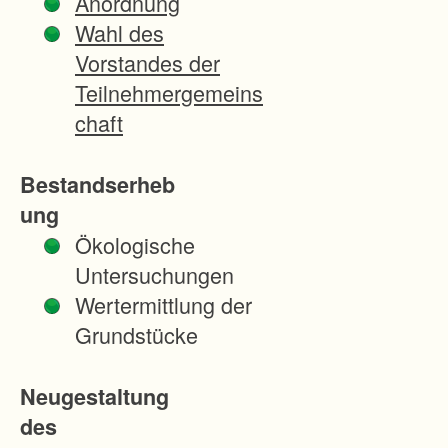
Anordnung
e
Wahl des
r
Vorstandes der
h
Teilnehmergemeins
e
chaft
i
t
Bestandserheb
e
ung
n
Ökologische
d
Untersuchungen
e
Wertermittlung der
s
Grundstücke
V
e
Neugestaltung
r
des
f