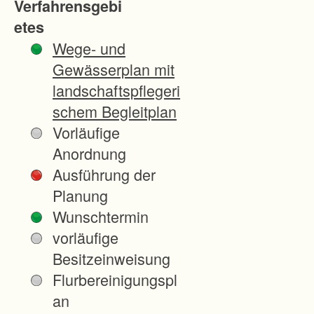
Verfahrensgebi
a
etes
h
Wege- und
r
Gewässerplan mit
e
landschaftspflegeri
n
schem Begleitplan
s
Vorläufige
:
Anordnung
-
Ausführung der
N
Planung
e
Wunschtermin
u
vorläufige
o
Besitzeinweisung
r
Flurbereinigungspl
d
an
n