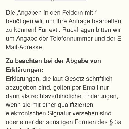
-
E
Die Angaben in den Feldern mit *
r
benötigen wir, um Ihre Anfrage bearbeiten
s
zu können! Für evtl. Rückfragen bitten wir
c
um Angabe der Telefonnummer und der E-
h
Mail-Adresse.
l
Zu beachten bei der Abgabe von
i
Erklärungen:
e
Erklärungen, die laut Gesetz schriftlich
ß
abzugeben sind, gelten per Email nur
u
dann als rechtsverbindliche Erklärungen,
n
wenn sie mit einer qualifizierten
g
elektronischen Signatur versehen sind
d
oder einer der sonstigen Formen des § 3a
e