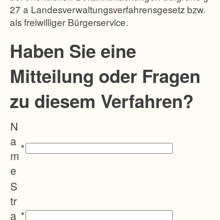
27 a Landesverwaltungsverfahrensgesetz bzw.
o
als freiwilliger Bürgerservice.
n
W
Haben Sie eine
a
Mitteilung oder Fragen
l
d
zu diesem Verfahren?
m
a
N
n
a
n
*
m
s
e
h
S
o
tr
f
a
*
e