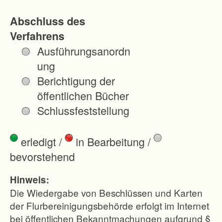
u
Abschluss des
n
Verfahrens
g
Ausführungsanordn
d
ung
e
Berichtigung der
r
öffentlichen Bücher
O
Schlussfeststellung
r
t
erledigt
/
in Bearbeitung
/
s
bevorstehend
l
a
Hinweis:
g
Die Wiedergabe von Beschlüssen und Karten
e
der Flurbereinigungsbehörde erfolgt im Internet
bei öffentlichen Bekanntmachungen aufgrund §
v