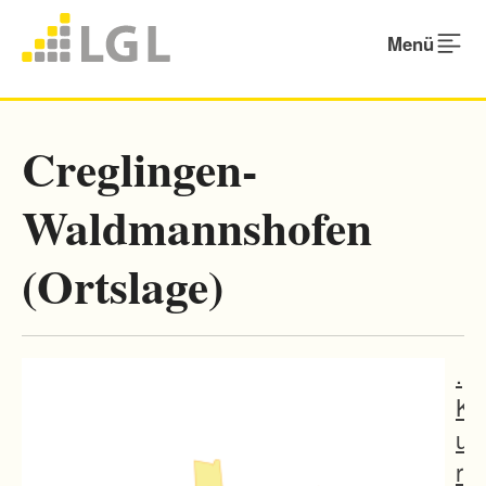
Menü
Creglingen-
Waldmannshofen
(Ortslage)
.
K
u
r