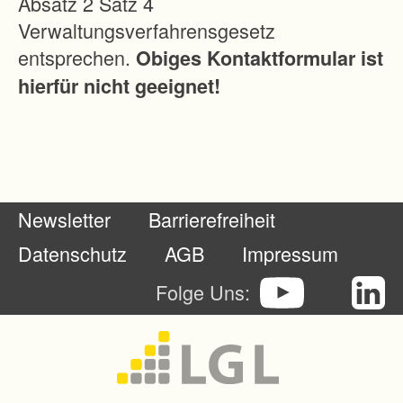
Absatz 2 Satz 4
r
Verwaltungsverfahrensgesetz
G
entsprechen.
Obiges Kontaktformular ist
r
hierfür nicht geeignet!
u
n
d
s
t
Newsletter
Barrierefreiheit
ü
c
Datenschutz
AGB
Impressum
k
Folge Uns:
e
-
A
u