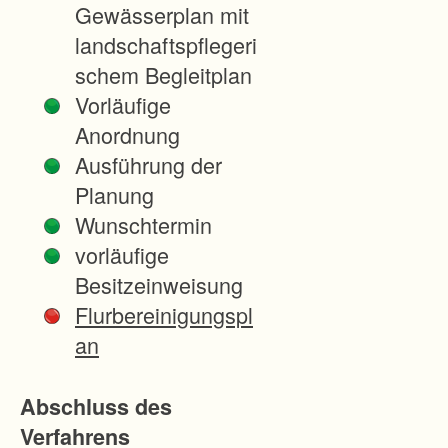
Gewässerplan mit
r
landschaftspflegeri
A
schem Begleitplan
l
Vorläufige
l
Anordnung
e
Ausführung der
e
Planung
3
Wunschtermin
a
vorläufige
7
Besitzeinweisung
9
Flurbereinigungspl
1
an
1
4
Abschluss des
F
Verfahrens