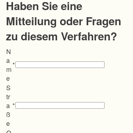
r
Haben Sie eine
d
Mitteilung oder Fragen
n
u
zu diesem Verfahren?
n
g
N
@
a
l
*
m
k
e
b
S
h
tr
.
a
*
d
ß
e
e
O