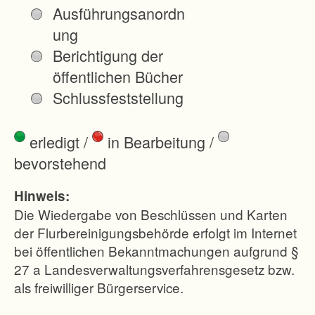
r
Ausführungsanordn
e
ung
i
Berichtigung der
b
öffentlichen Bücher
u
Schlussfeststellung
r
g
erledigt
/
in Bearbeitung
/
f
bevorstehend
l
u
Hinweis:
r
Die Wiedergabe von Beschlüssen und Karten
n
der Flurbereinigungsbehörde erfolgt im Internet
bei öffentlichen Bekanntmachungen aufgrund §
e
27 a Landesverwaltungsverfahrensgesetz bzw.
u
als freiwilliger Bürgerservice.
o