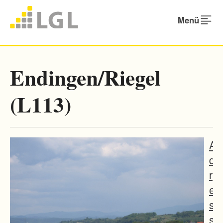
Menü
Endingen/Riegel
(L113)
A
d
r
e
s
s