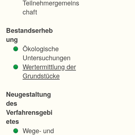
Teilnehmergemeins
u
chaft
o
r
Bestandserheb
d
ung
n
Ökologische
u
Untersuchungen
n
Wertermittlung der
g
Grundstücke
B
e
Neugestaltung
r
des
l
Verfahrensgebi
i
etes
n
Wege- und
e