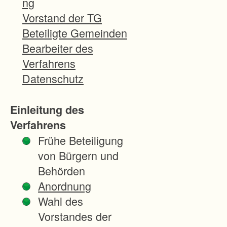
ng
n
Vorstand der TG
s
Beteiligte Gemeinden
t
Bearbeiter des
s
Verfahrens
t
Datenschutz
e
l
Einleitung des
l
Verfahrens
e
Frühe Beteiligung
F
von Bürgern und
l
Behörden
u
Anordnung
r
Wahl des
n
Vorstandes der
e