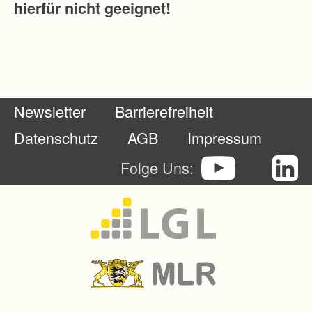
hierfür nicht geeignet!
e
g
u
n
g
Newsletter
Barrierefreiheit
,
W
Datenschutz
AGB
Impressum
e
Folge Uns:
g
e
-
u
n
d
G