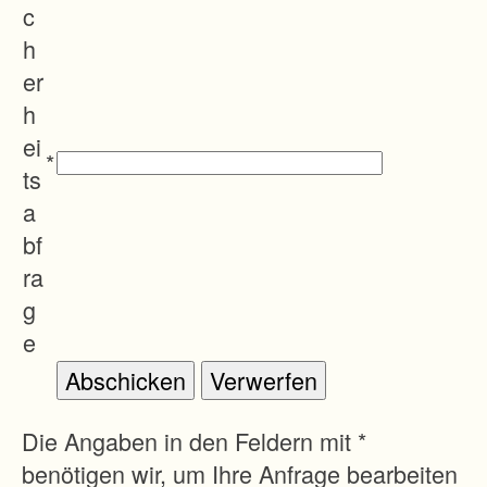
i
c
e
h
S
er
t
h
r
ei
*
a
ts
ß
a
e
bf
n
ra
b
g
a
e
u
f
l
Die Angaben in den Feldern mit *
ä
benötigen wir, um Ihre Anfrage bearbeiten