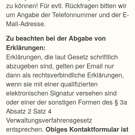
c
zu können! Für evtl. Rückfragen bitten wir
h
um Angabe der Telefonnummer und der E-
e
Mail-Adresse.
n
Zu beachten bei der Abgabe von
,
Erklärungen:
-
Erklärungen, die laut Gesetz schriftlich
Z
abzugeben sind, gelten per Email nur
u
dann als rechtsverbindliche Erklärungen,
s
wenn sie mit einer qualifizierten
a
elektronischen Signatur versehen sind
m
oder einer der sonstigen Formen des § 3a
m
Absatz 2 Satz 4
e
Verwaltungsverfahrensgesetz
n
entsprechen.
Obiges Kontaktformular ist
l