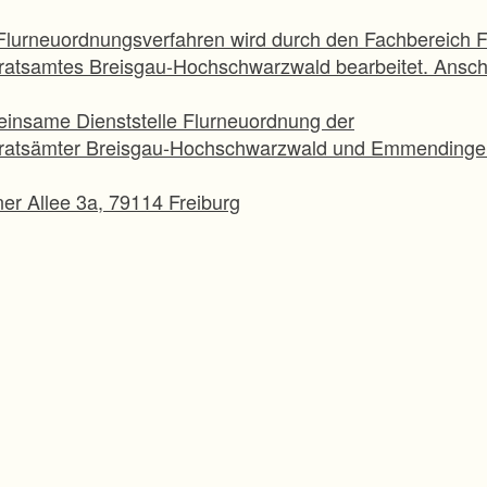
Flurneuordnungsverfahren wird durch den Fachbereich 
atsamtes Breisgau-Hochschwarzwald bearbeitet. Anschri
insame Dienststelle Flurneuordnung der
ratsämter Breisgau-Hochschwarzwald und Emmendinge
ner Allee 3a, 79114 Freiburg
usführende Team ist unter folgenden Kontaktdaten erre
nder Ingenieur: Carsten Helfert 0761/2187-5450
ührender Ingenieur: Jano Hiss 0761/2187-5497