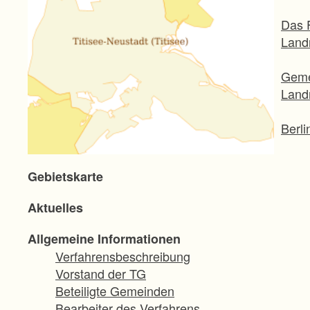
Das 
Landr
Geme
Land
Berli
Das a
Gebietskarte
Leite
Aktuelles
Ausf
Allgemeine Informationen
Verfahrensbeschreibung
Vorstand der TG
Beteiligte Gemeinden
Bearbeiter des Verfahrens