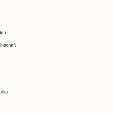
den
inschaft
plan