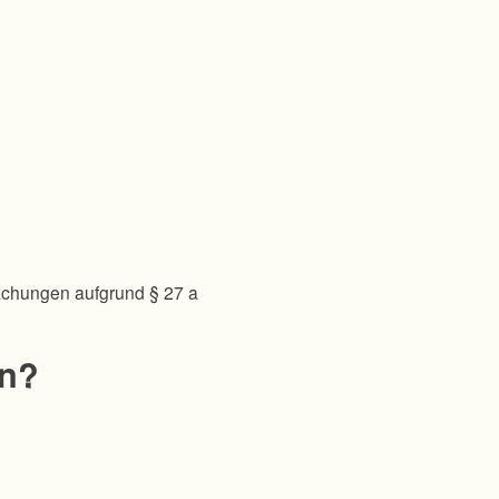
achungen aufgrund § 27 a
en?