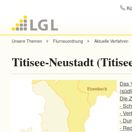
Ko
Unsere Themen
Flurneuordnung
Aktuelle Verfahren
Titisee-Neustadt (Titise
Das 
(südl
Die Z
- Sc
- Ve
- Du
- Re