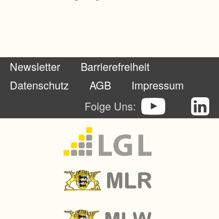
n
u
n
g
Newsletter
Barrierefreiheit
B
e
Datenschutz
AGB
Impressum
r
Folge Uns:
l
i
n
e
r
A
l
l