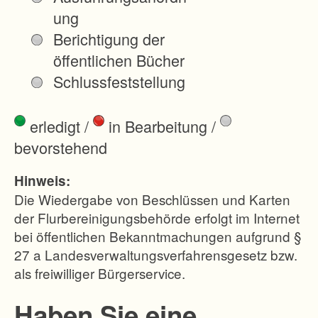
n
ung
d
Berichtigung der
i
öffentlichen Bücher
n
Schlussfeststellung
g
e
erledigt
/
in Bearbeitung
/
n
bevorstehend
b
e
Hinweis:
a
Die Wiedergabe von Beschlüssen und Karten
r
der Flurbereinigungsbehörde erfolgt im Internet
bei öffentlichen Bekanntmachungen aufgrund §
b
27 a Landesverwaltungsverfahrensgesetz bzw.
e
als freiwilliger Bürgerservice.
i
t
Haben Sie eine