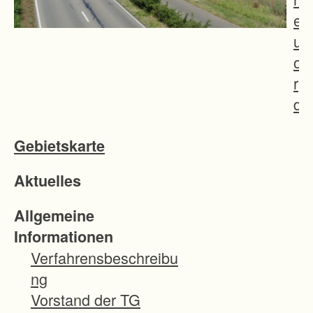
e
u
o
r
d
n
Gebietskarte
u
n
Aktuelles
g
w
Allgemeine
i
Informationen
r
Verfahrensbeschreibu
d
ng
d
Vorstand der TG