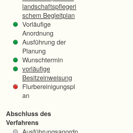
L
landschaftspflegeri
a
schem Begleitplan
n
Vorläufige
d
Anordnung
k
Ausführung der
r
Planung
e
Wunschtermin
i
vorläufige
s
Besitzeinweisung
e
Flurbereinigungspl
s
an
E
m
Abschluss des
m
Verfahrens
e
Ausführungsanordn