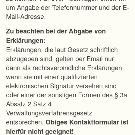
t
um Angabe der Telefonnummer und der E-
e
Mail-Adresse.
l
Zu beachten bei der Abgabe von
l
Erklärungen:
e
Erklärungen, die laut Gesetz schriftlich
F
abzugeben sind, gelten per Email nur
l
dann als rechtsverbindliche Erklärungen,
u
wenn sie mit einer qualifizierten
r
elektronischen Signatur versehen sind
n
oder einer der sonstigen Formen des § 3a
e
Absatz 2 Satz 4
u
Verwaltungsverfahrensgesetz
o
entsprechen.
Obiges Kontaktformular ist
r
hierfür nicht geeignet!
d