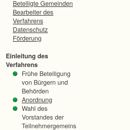
u
Beteiligte Gemeinden
r
Bearbeiter des
c
Verfahrens
h
Datenschutz
d
Förderung
a
s
Einleitung des
A
Verfahrens
m
Frühe Beteiligung
t
von Bürgern und
f
Behörden
ü
Anordnung
r
Wahl des
F
Vorstandes der
l
Teilnehmergemeins