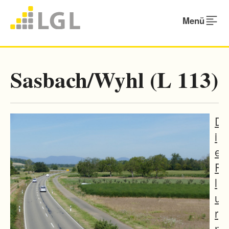
Menü
Sasbach/Wyhl (L 113)
D
i
e
F
l
u
r
n