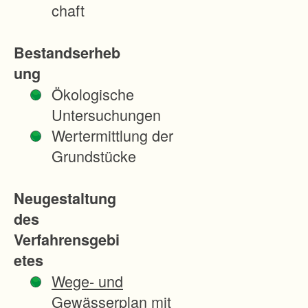
u
chaft
r
n
Bestandserheb
e
ung
u
Ökologische
o
Untersuchungen
r
Wertermittlung der
d
Grundstücke
n
u
Neugestaltung
n
des
g
Verfahrensgebi
d
etes
e
Wege- und
s
Gewässerplan mit