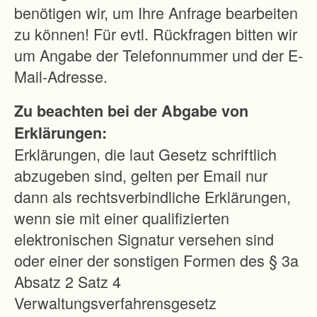
i
benötigen wir, um Ihre Anfrage bearbeiten
o
zu können! Für evtl. Rückfragen bitten wir
n
um Angabe der Telefonnummer und der E-
s
Mail-Adresse.
-
Zu beachten bei der Abgabe von
u
Erklärungen:
n
Erklärungen, die laut Gesetz schriftlich
d
abzugeben sind, gelten per Email nur
A
dann als rechtsverbindliche Erklärungen,
r
wenn sie mit einer qualifizierten
b
elektronischen Signatur versehen sind
e
oder einer der sonstigen Formen des § 3a
i
Absatz 2 Satz 4
t
Verwaltungsverfahrensgesetz
s