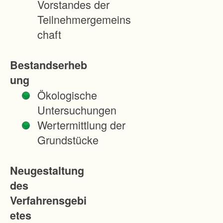
Vorstandes der
z
Teilnehmergemeins
g
chaft
r
a
Bestandserheb
f
ung
e
Ökologische
n
Untersuchungen
w
Wertermittlung der
e
Grundstücke
i
l
Neugestaltung
e
des
r
Verfahrensgebi
u
etes
n