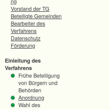
ng
d
Vorstand der TG
e
Beteiligte Gemeinden
r
Bearbeiter des
G
Verfahrens
e
Datenschutz
m
Förderung
e
i
Einleitung des
n
Verfahrens
d
Frühe Beteiligung
e
von Bürgern und
P
Behörden
f
Anordnung
a
Wahl des
l