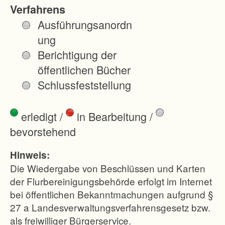
r
Verfahrens
d
Ausführungsanordn
ö
ung
s
Berichtigung der
t
öffentlichen Bücher
l
Schlussfeststellung
i
c
erledigt
/
in Bearbeitung
/
h
bevorstehend
v
o
Hinweis:
n
Die Wiedergabe von Beschlüssen und Karten
P
der Flurbereinigungsbehörde erfolgt im Internet
bei öffentlichen Bekanntmachungen aufgrund §
f
27 a Landesverwaltungsverfahrensgesetz bzw.
a
als freiwilliger Bürgerservice.