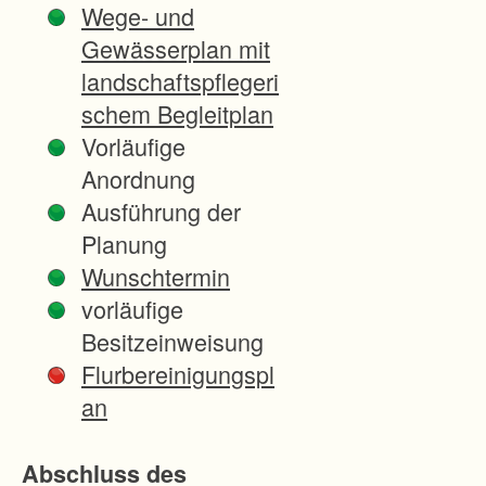
Wege- und
d
Gewässerplan mit
l
landschaftspflegeri
i
schem Begleitplan
e
Vorläufige
g
Anordnung
t
Ausführung der
c
Planung
a
Wunschtermin
.
vorläufige
2
Besitzeinweisung
k
Flurbereinigungspl
m
an
n
o
Abschluss des