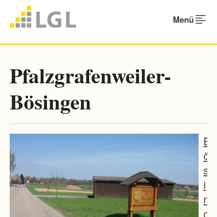
Menü
Pfalzgrafenweiler-
Bösingen
B
ö
s
i
n
g