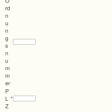
O
rd
n
u
n
g
s
n
u
m
m
er
P
L
*
Z