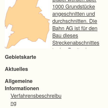
1000 Grundstücke
angeschnitten und
durchschnitten. Die
Bahn AG ist für den
Bau dieses
Streckenabschnittes
in den Besitz der
Gebietskarte
benötigten Flächen
eingewiesen worden.
Aktuelles
Dieser Landverlust
wird aufgefangen
Allgemeine
durch die
Informationen
Grundstücke, die die
Verfahrensbeschreibu
Deutsche Bahn auf
ng
der ganzen