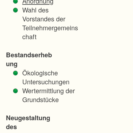
Anordnung
a
Wahl des
s
Vorstandes der
e
Teilnehmergemeins
l
chaft
d
e
Bestandserheb
r
ung
D
Ökologische
e
Untersuchungen
u
Wertermittlung der
t
Grundstücke
s
c
Neugestaltung
h
des
e