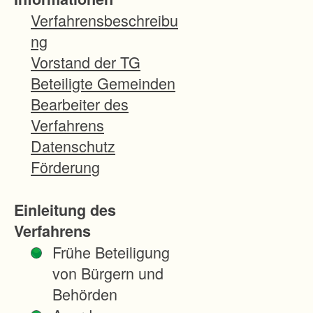
e
Verfahrensbeschreibu
c
ng
k
Vorstand der TG
e
Beteiligte Gemeinden
K
Bearbeiter des
a
Verfahrens
r
Datenschutz
l
Förderung
s
r
Einleitung des
u
Verfahrens
h
Frühe Beteiligung
e
von Bürgern und
-
Behörden
B