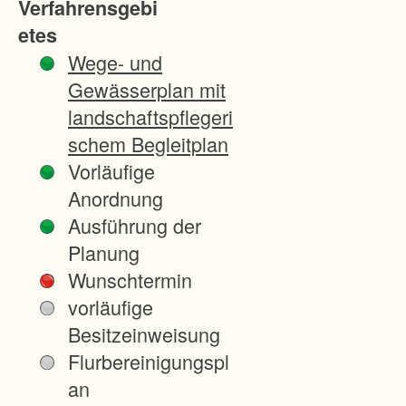
Verfahrensgebi
n
etes
B
Wege- und
a
Gewässerplan mit
h
landschaftspflegeri
n
schem Begleitplan
A
Vorläufige
G
Anordnung
(
Ausführung der
A
Planung
B
Wunschtermin
S
vorläufige
/
Besitzeinweisung
N
Flurbereinigungspl
B
an
S