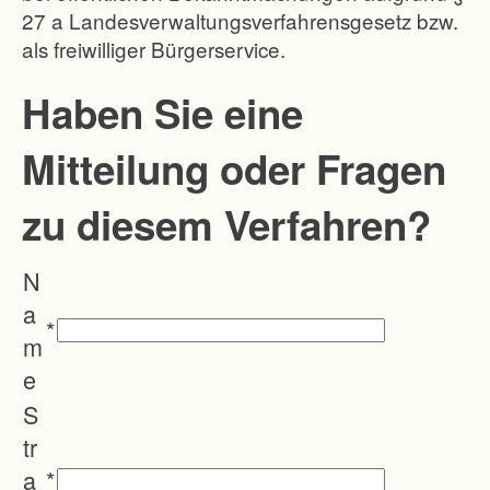
27 a Landesverwaltungsverfahrensgesetz bzw.
s
als freiwilliger Bürgerservice.
t
g
Haben Sie eine
e
Mitteilung oder Fragen
s
t
zu diesem Verfahren?
e
l
N
l
a
t
*
m
e
e
n
S
O
tr
r
a
*
t