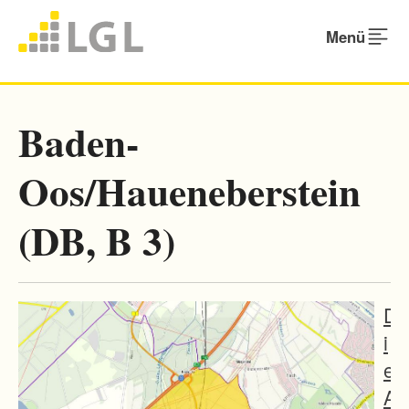
Menü
Baden-
Oos/Haueneberstein
(DB, B 3)
D
i
e
A