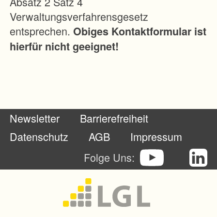
Absatz 2 Satz 4
D
Verwaltungsverfahrensgesetz
i
entsprechen.
Obiges Kontaktformular ist
e
hierfür nicht geeignet!
F
l
ä
c
h
Newsletter
Barrierefreiheit
e
n
Datenschutz
AGB
Impressum
b
Folge Uns:
e
r
e
i