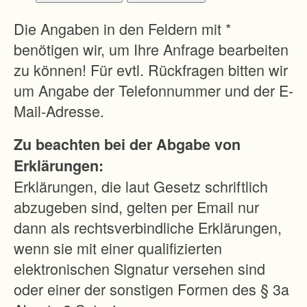
r
L
Die Angaben in den Feldern mit *
a
benötigen wir, um Ihre Anfrage bearbeiten
n
zu können! Für evtl. Rückfragen bitten wir
d
um Angabe der Telefonnummer und der E-
s
Mail-Adresse.
c
Zu beachten bei der Abgabe von
h
Erklärungen:
a
Erklärungen, die laut Gesetz schriftlich
f
abzugeben sind, gelten per Email nur
t
dann als rechtsverbindliche Erklärungen,
e
wenn sie mit einer qualifizierten
i
elektronischen Signatur versehen sind
n
oder einer der sonstigen Formen des § 3a
.