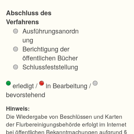
)
Abschluss des
s
Verfahrens
o
Ausführungsanordn
w
ung
i
Berichtigung der
e
öffentlichen Bücher
d
Schlussfeststellung
i
e
erledigt
/
in Bearbeitung
/
p
bevorstehend
l
a
Hinweis:
n
Die Wiedergabe von Beschlüssen und Karten
f
der Flurbereinigungsbehörde erfolgt im Internet
bei öffentlichen Bekanntmachungen aufgrund §
e