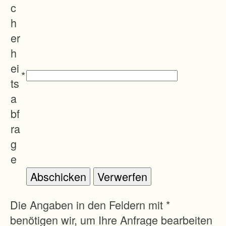
c
h
er
h
ei
*
ts
a
bf
ra
g
e
Die Angaben in den Feldern mit *
benötigen wir, um Ihre Anfrage bearbeiten