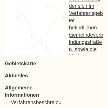
der sich im
Verfahrensgeb
iet
befindlichen
Gemeindeverb
indungsstraße
n, sowie die
Modernisierun
Gebietskarte
g eines
Holzabfuhrwe
Aktuelles
gs. Die
geplanten
Allgemeine
Wegebaumaß
Informationen
nahmen
Verfahrensbeschreibu
nutzen das