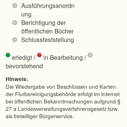
Verbesserung
Ausführungsanordn
der
ung
Produktions-
Berichtigung der
und
öffentlichen Bücher
Arbeitsbeding
Schlussfeststellung
ungen in der
Land- und
erledigt
/
in Bearbeitung
/
Forstwirtschaf
bevorstehend
t soll ein den
heutigen
Hinweis:
Anforderungen
Die Wiedergabe von Beschlüssen und Karten
genügendes
der Flurbereinigungsbehörde erfolgt im Internet
bei öffentlichen Bekanntmachungen aufgrund §
Wegenetz
27 a Landesverwaltungsverfahrensgesetz bzw.
geschaffen
als freiwilliger Bürgerservice.
werden. Dabei