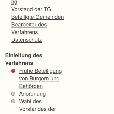
ng
vorhandene
Vorstand der TG
Wegenetz und
Beteiligte Gemeinden
orientieren
Bearbeiter des
sich an den
Verfahrens
Raumkanten.
Datenschutz
Der
Wegeausbau
Einleitung des
wird die
Verfahrens
Produktions-
Frühe Beteiligung
und
von Bürgern und
Arbeitsbeding
Behörden
ungen in der
Anordnung
Land- und
Wahl des
Forstwirtschaf
Vorstandes der
t erheblich