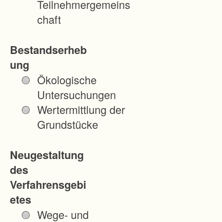
Teilnehmergemeins
verbessern,
chaft
weil den
landwirtschaftl
Bestandserheb
ich genutzten
ung
Wegen und
Ökologische
Straßen eine
Untersuchungen
wichtige und
Wertermittlung der
fast
Grundstücke
ausschließlich
e
Neugestaltung
Erschließungs
des
funktion im
Verfahrensgebi
ländlichen
etes
Wegenetz
Wege- und
zugeschrieben