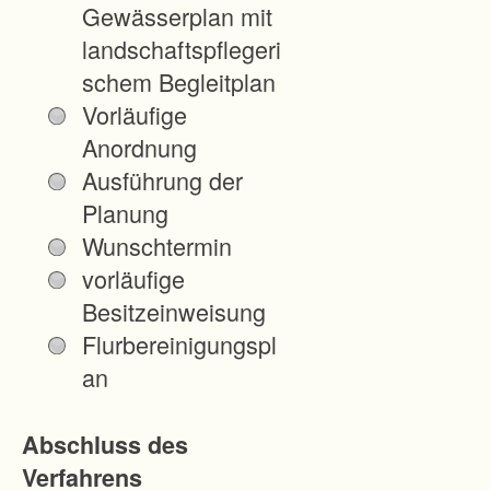
Gewässerplan mit
werden
landschaftspflegeri
können. Die
schem Begleitplan
eigentumsrech
Vorläufige
tlichen
Anordnung
Regelungen,
Ausführung der
welche durch
Planung
die
Wunschtermin
Verbreiterung
vorläufige
entstehen,
Besitzeinweisung
regelt die
Flurbereinigungspl
Bodenordnung
an
.
Abschluss des
Zur
Verfahrens