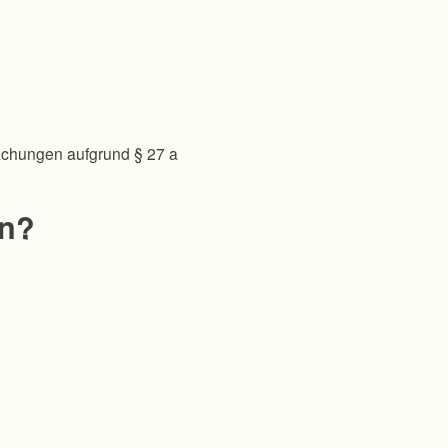
achungen aufgrund § 27 a
en?