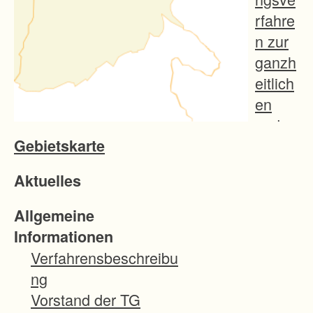
rfahre
n zur
ganzh
eitlich
en
und
Gebietskarte
nachh
altige
Aktuelles
n
Entwi
Allgemeine
cklung
Informationen
der
Verfahrensbeschreibu
ländlic
ng
hen
Vorstand der TG