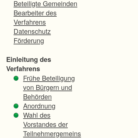
Räum
Beteiligte Gemeinden
e.
Bearbeiter des
Ihr
Verfahrens
Ziel
Datenschutz
ist, die
Förderung
Produ
ktions
Einleitung des
- und
Verfahrens
Arbeit
Frühe Beteiligung
sbedi
von Bürgern und
ngung
Behörden
en in
Anordnung
der
Wahl des
Land-
Vorstandes der
und
Teilnehmergemeins