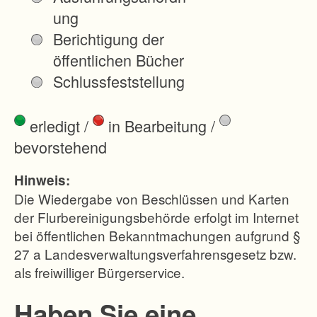
t zu
ung
erhalt
Berichtigung der
en
öffentlichen Bücher
und
Schlussfeststellung
weiter
zuent
erledigt
/
in Bearbeitung
/
wickel
bevorstehend
n.
Diese
Hinweis:
Ziele
Die Wiedergabe von Beschlüssen und Karten
werde
der Flurbereinigungsbehörde erfolgt im Internet
bei öffentlichen Bekanntmachungen aufgrund §
n in
27 a Landesverwaltungsverfahrensgesetz bzw.
beson
als freiwilliger Bürgerservice.
derem
Maße
Haben Sie eine