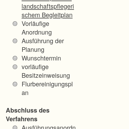
die
landschaftspflegeri
Schön
schem Begleitplan
heit
Vorläufige
und
Anordnung
den
Ausführung der
Erholu
Planung
ngswe
Wunschtermin
rt der
vorläufige
Lands
Besitzeinweisung
chaft
Flurbereinigungspl
sowie
an
die
ökolo
Abschluss des
gische
Verfahrens
Vielfal
Ausführungsanordn