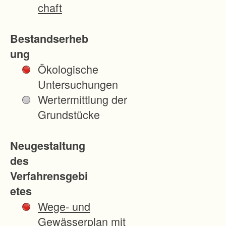
Forst
chaft
wirtsc
haft
Bestandserheb
zu
ung
verbe
Ökologische
ssern,
Untersuchungen
die
Wertermittlung der
natürli
Grundstücke
chen
Leben
Neugestaltung
sgrun
des
dlage
Verfahrensgebi
n zu
etes
sicher
Wege- und
n und
Gewässerplan mit