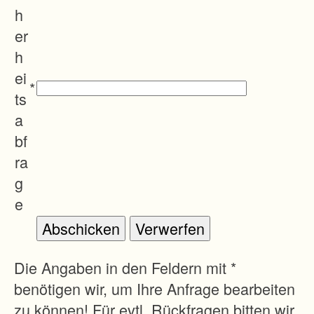
h
er
h
ei
*
ts
a
bf
ra
g
e
Die Angaben in den Feldern mit *
benötigen wir, um Ihre Anfrage bearbeiten
zu können! Für evtl. Rückfragen bitten wir