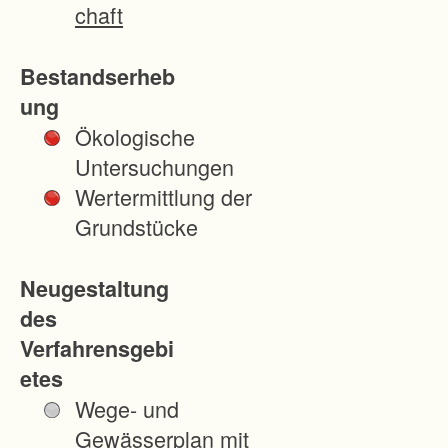
e
chaft
r
s
Bestandserheb
t
ung
e
Ökologische
I
Untersuchungen
n
Wertermittlung der
f
Grundstücke
o
r
Neugestaltung
m
des
a
Verfahrensgebi
t
etes
i
Wege- und
o
Gewässerplan mit