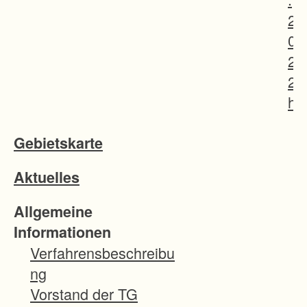
2
0
2
2
h
a
Gebietskarte
t
f
Aktuelles
ü
r
Allgemeine
d
Informationen
i
Verfahrensbeschreibu
e
ng
s
Vorstand der TG