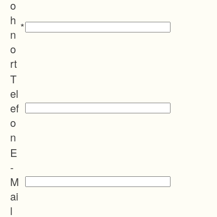
o
a
h
u
*
n
s
o
z
rt
u
T
b
el
a
ef
u
o
e
n
n
d
E
e
-
n
M
W
ai
e
l