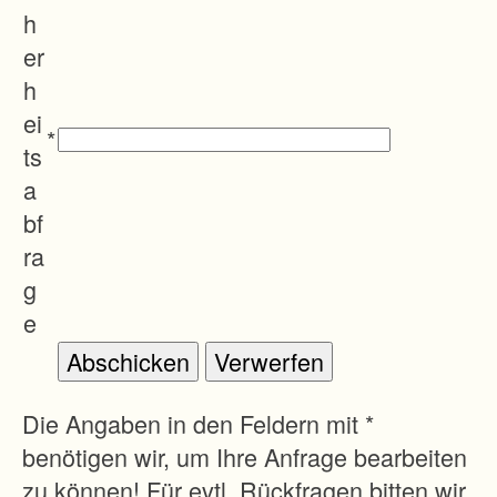
n
h
e
er
n
h
,
ei
*
e
ts
r
a
a
bf
r
ra
b
g
e
e
i
t
e
Die Angaben in den Feldern mit *
t
benötigen wir, um Ihre Anfrage bearbeiten
.
zu können! Für evtl. Rückfragen bitten wir