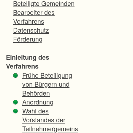
e
Beteiligte Gemeinden
s
Bearbeiter des
V
Verfahrens
e
Datenschutz
r
Förderung
f
a
Einleitung des
h
Verfahrens
r
Frühe Beteiligung
e
von Bürgern und
n
Behörden
e
Anordnung
i
Wahl des
n
Vorstandes der
e
Teilnehmergemeins