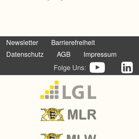
e
d
e
r
Newsletter
Barrierefreiheit
G
e
Datenschutz
AGB
Impressum
m
Folge Uns:
a
r
k
u
n
g
D
e