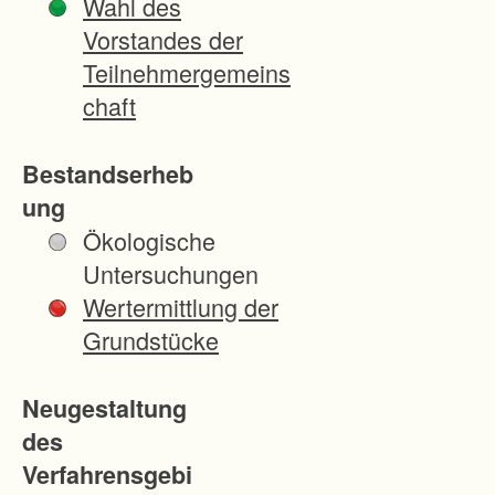
Wahl des
t
Vorstandes der
a
Teilnehmergemeins
n
chaft
v
i
Bestandserheb
e
ung
l
Ökologische
e
Untersuchungen
n
Wertermittlung der
S
Grundstücke
t
e
Neugestaltung
l
des
l
Verfahrensgebi
e