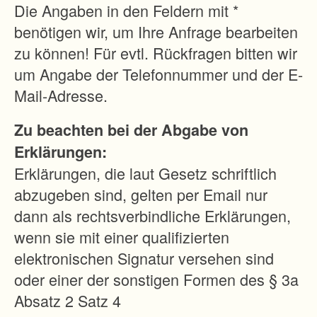
n
Die Angaben in den Feldern mit *
g
benötigen wir, um Ihre Anfrage bearbeiten
s
zu können! Für evtl. Rückfragen bitten wir
v
um Angabe der Telefonnummer und der E-
e
Mail-Adresse.
r
Zu beachten bei der Abgabe von
f
Erklärungen:
a
Erklärungen, die laut Gesetz schriftlich
h
abzugeben sind, gelten per Email nur
r
dann als rechtsverbindliche Erklärungen,
e
wenn sie mit einer qualifizierten
n
elektronischen Signatur versehen sind
s
oder einer der sonstigen Formen des § 3a
s
Absatz 2 Satz 4
o