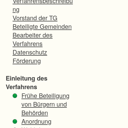
Verfahrensbeschreibu
r
ng
n
Vorstand der TG
v
Beteiligte Gemeinden
o
Bearbeiter des
n
Verfahrens
W
Datenschutz
a
Förderung
l
d
Einleitung des
b
Verfahrens
a
Frühe Beteiligung
c
von Bürgern und
h
Behörden
i
Anordnung
s