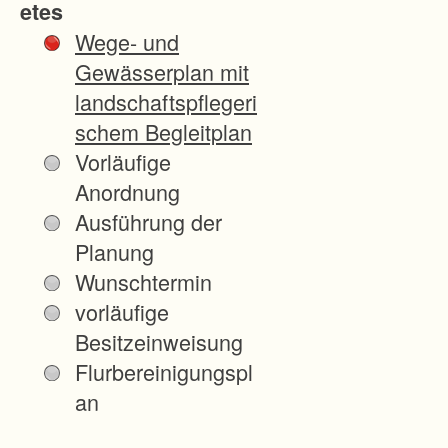
etes
n
Wege- und
g
Gewässerplan mit
e
landschaftspflegeri
p
schem Begleitplan
r
Vorläufige
ä
Anordnung
g
Ausführung der
t
Planung
v
Wunschtermin
o
vorläufige
n
Besitzeinweisung
u
Flurbereinigungspl
n
an
ü
b