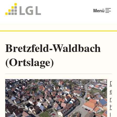
Menü
Bretzfeld-Waldbach
(Ortslage)
D
e
r
h
i