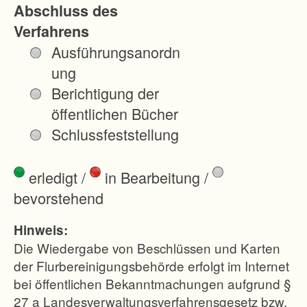
Abschluss des
e
Verfahrens
r
Ausführungsanordn
s
ung
i
Berichtigung der
c
öffentlichen Bücher
h
Schlussfeststellung
t
l
erledigt
/
in Bearbeitung
/
i
bevorstehend
c
h
Hinweis:
e
Die Wiedergabe von Beschlüssen und Karten
n
der Flurbereinigungsbehörde erfolgt im Internet
bei öffentlichen Bekanntmachungen aufgrund §
r
27 a Landesverwaltungsverfahrensgesetz bzw.
e