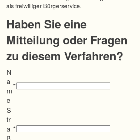
als freiwilliger Bürgerservice.
c
h
Haben Sie eine
t
Mitteilung oder Fragen
l
i
zu diesem Verfahren?
c
h
N
e
a
n
*
m
V
e
e
S
r
tr
h
a
*
ä
ß