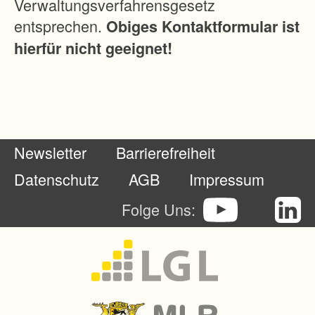
Verwaltungsverfahrensgesetz
l
entsprechen.
Obiges Kontaktformular ist
l
hierfür nicht geeignet!
e
n
d
i
e
Newsletter
Barrierefreiheit
s
e
Datenschutz
AGB
Impressum
M
Folge Uns:
i
s
s
s
t