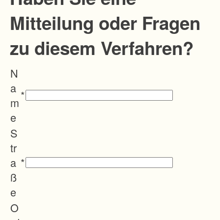
Mitteilung oder Fragen
zu diesem Verfahren?
N
a
*
m
e
S
tr
a
*
ß
e
O