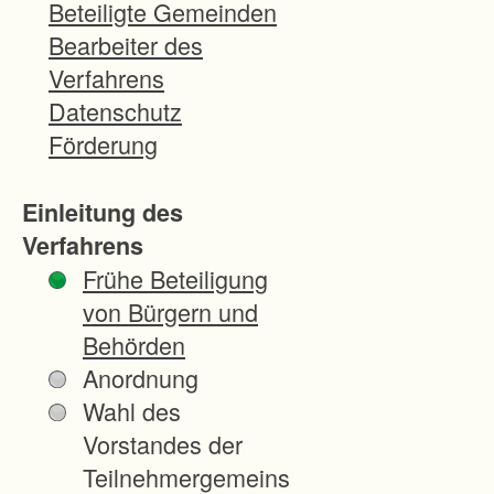
durchzuführen. Die von der Realteilung
Beteiligte Gemeinden
stark besitzzersplitterte Struktur von
Bearbeiter des
Rheinstetten wird dadurch optimiert und
Verfahrens
jedes Grundstück erhält einen
Datenschutz
Anschluss an das öffentliche Wegenetz.
Förderung
Die Vorbereitungen für das Verfahren
Einleitung des
wurden getroffen. Ein Antrag der Stadt
Verfahrens
Rheinstetten steht noch aus. Mit einer
Frühe Beteiligung
Anordnung ist frühestens im Jahr 2026
von Bürgern und
zu rechnen.
Behörden
Anordnung
Wahl des
Vorstandes der
Teilnehmergemeins