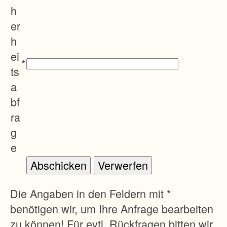
h
er
h
ei
*
ts
a
bf
ra
g
e
Die Angaben in den Feldern mit *
benötigen wir, um Ihre Anfrage bearbeiten
zu können! Für evtl. Rückfragen bitten wir