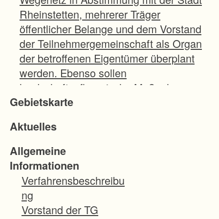
Rheinstetten, mehrerer Träger
öffentlicher Belange und dem Vorstand
der Teilnehmergemeinschaft als Organ
der betroffenen Eigentümer überplant
werden. Ebenso sollen
landschaftspflegerische Maßnahmen
Gebietskarte
zur Förderung der Ökologie umgesetzt
werden.
Aktuelles
Im Rahmen eines
Allgemeine
Bodenordnungsverfahrens werden mit
Informationen
den rund tausend Eigentümern
Verfahrensbeschreibu
Gespräche geführt, um eine
ng
Neuzuteilung aller Grundstücke
Vorstand der TG