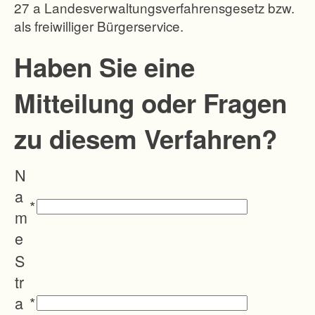
27 a Landesverwaltungsverfahrensgesetz bzw.
als freiwilliger Bürgerservice.
Haben Sie eine
Mitteilung oder Fragen
zu diesem Verfahren?
N
a
*
m
e
S
tr
a
*