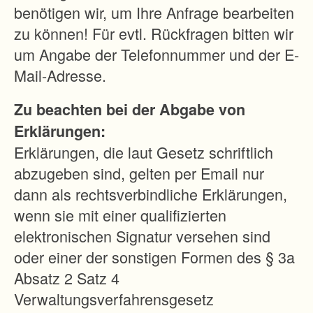
c
benötigen wir, um Ihre Anfrage bearbeiten
h
zu können! Für evtl. Rückfragen bitten wir
t
um Angabe der Telefonnummer und der E-
w
Mail-Adresse.
e
Zu beachten bei der Abgabe von
r
Erklärungen:
d
Erklärungen, die laut Gesetz schriftlich
e
abzugeben sind, gelten per Email nur
n
dann als rechtsverbindliche Erklärungen,
:
wenn sie mit einer qualifizierten
elektronischen Signatur versehen sind
V
oder einer der sonstigen Formen des § 3a
e
Absatz 2 Satz 4
r
Verwaltungsverfahrensgesetz
b