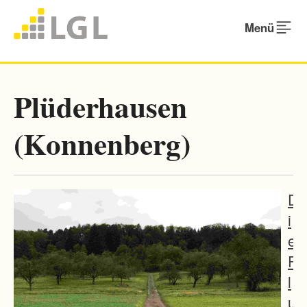
Menü
Plüderhausen
(Konnenberg)
D
i
e
F
l
u