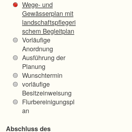
Wege- und
.
Gewässerplan mit
0
landschaftspflegeri
7
schem Begleitplan
.
Vorläufige
2
Anordnung
0
Ausführung der
2
Planung
5
Wunschtermin
a
vorläufige
l
Besitzeinweisung
s
Flurbereinigungspl
v
an
e
r
Abschluss des