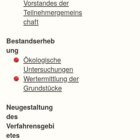
Vorstandes der
n
Teilnehmergemeins
b
chaft
e
r
Bestandserheb
g
ung
)
Ökologische
w
Untersuchungen
u
Wertermittlung der
r
Grundstücke
d
e
Neugestaltung
a
des
m
Verfahrensgebi
1
etes
6