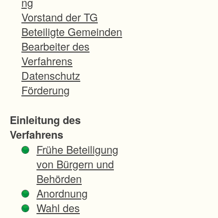
ng
d
Vorstand der TG
e
Beteiligte Gemeinden
r
Bearbeiter des
h
Verfahrens
a
Datenschutz
u
Förderung
s
e
Einleitung des
n
Verfahrens
(
Frühe Beteiligung
K
von Bürgern und
o
Behörden
n
Anordnung
n
Wahl des
e