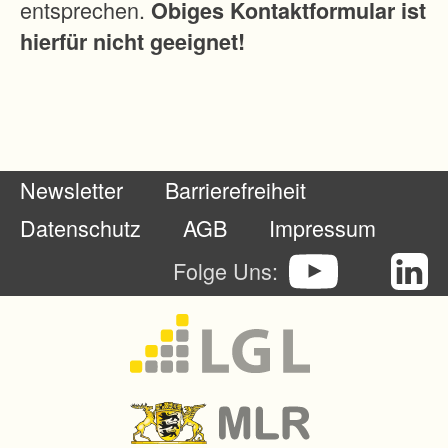
entsprechen.
Obiges Kontaktformular ist
e
hierfür nicht geeignet!
s
s
e
r
u
Newsletter
Barrierefreiheit
n
g
Datenschutz
AGB
Impressum
d
Folge Uns:
e
r
E
r
s
c