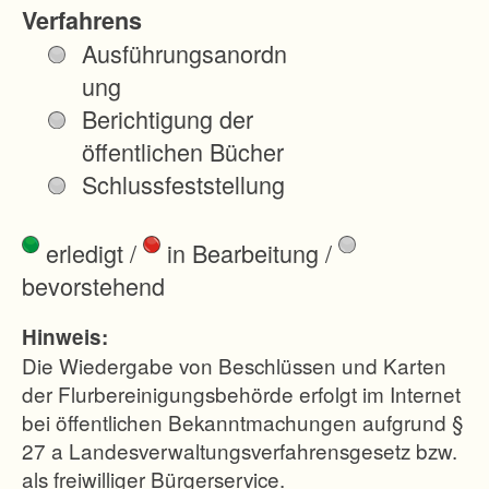
e
Verfahrens
i
Ausführungsanordn
n
ung
f
Berichtigung der
a
öffentlichen Bücher
c
Schlussfeststellung
h
t
erledigt
/
in Bearbeitung
/
e
bevorstehend
s
F
Hinweis:
l
Die Wiedergabe von Beschlüssen und Karten
u
der Flurbereinigungsbehörde erfolgt im Internet
bei öffentlichen Bekanntmachungen aufgrund §
r
27 a Landesverwaltungsverfahrensgesetz bzw.
b
als freiwilliger Bürgerservice.