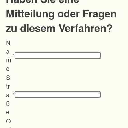
Mitteilung oder Fragen
zu diesem Verfahren?
N
a
*
m
e
S
tr
a
*
ß
e
O