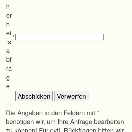
h
er
h
ei
*
ts
a
bf
ra
g
e
Die Angaben in den Feldern mit *
benötigen wir, um Ihre Anfrage bearbeiten
zu können! Für evtl. Rückfragen bitten wir