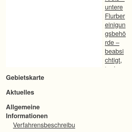
untere
Flurber
einigun
gsbehö
rde –
beabsi
chtigt,
in den
Gebietskarte
Gemei
nden
Aktuelles
Ruders
berg,
Allgemeine
Gemar
Informationen
kung
Verfahrensbeschreibu
Steine