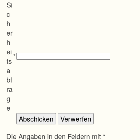
Si
c
h
er
h
ei
*
ts
a
bf
ra
g
e
Die Angaben in den Feldern mit *