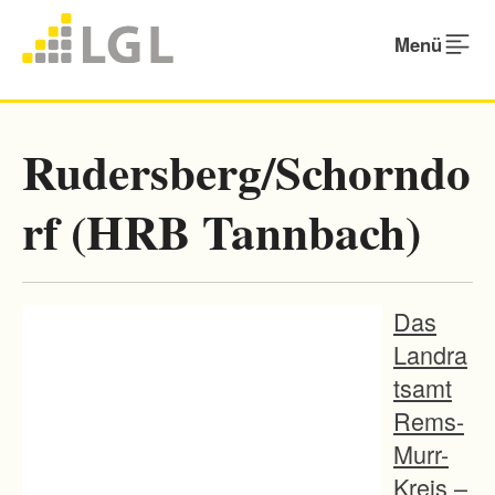
Menü
Rudersberg/Schorndo
rf (HRB Tannbach)
Das
Landra
tsamt
Rems-
Murr-
Kreis –