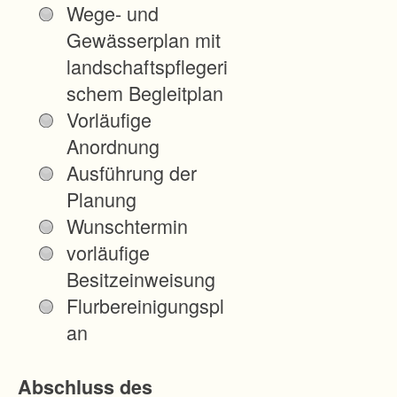
Wege- und
Nachte
Gewässerplan mit
ile für
landschaftspflegeri
die
schem Begleitplan
allgem
Vorläufige
eine
Anordnung
Landes
Ausführung der
kultur
Planung
zu
Wunschtermin
beseiti
vorläufige
gen,
Besitzeinweisung
die
Flurbereinigungspl
durch
an
die
Herstel
Abschluss des