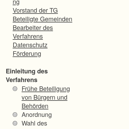
ng
nberg
Vorstand der TG
und
Beteiligte Gemeinden
Schorn
Bearbeiter des
dorf,
Verfahrens
Gemar
Datenschutz
kung
Förderung
Miedel
sbach,
Einleitung des
ein
Verfahrens
Vereinf
Frühe Beteiligung
achtes
von Bürgern und
Flurber
Behörden
einigun
Anordnung
gsverfa
Wahl des
hren