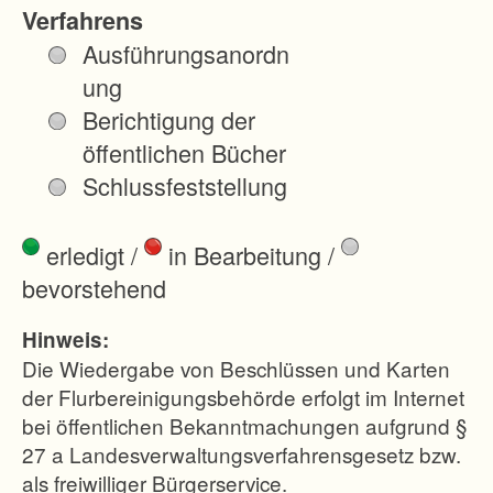
lung
Verfahrens
des
Ausführungsanordn
Hochw
ung
asserrü
Berichtigung der
ckhalte
öffentlichen Bücher
becken
Schlussfeststellung
s
Tannba
erledigt
/
in Bearbeitung
/
ch
bevorstehend
entsteh
en.
Hinweis:
Das
Die Wiedergabe von Beschlüssen und Karten
Flurber
der Flurbereinigungsbehörde erfolgt im Internet
bei öffentlichen Bekanntmachungen aufgrund §
einigun
27 a Landesverwaltungsverfahrensgesetz bzw.
gsgebi
als freiwilliger Bürgerservice.