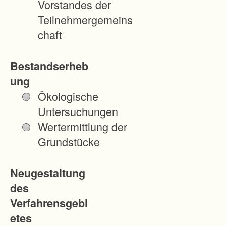
Vorstandes der
nach §
Teilnehmergemeins
86 (1)
chaft
Nr. 2
des
Bestandserheb
Flurber
ung
einigun
Ökologische
gsgese
Untersuchungen
tzes
Wertermittlung der
durchz
Grundstücke
uführe
n. Es
Neugestaltung
ist
des
erforde
Verfahrensgebi
rlich,
etes
um die