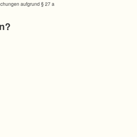
achungen aufgrund § 27 a
en?