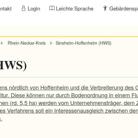
ntakt
Login
Leichte Sprache
Gebärdensp
Rhein-Neckar-Kreis
Sinsheim-Hoffenheim (HWS)
(HWS)
s nördlich von Hoffenheim und die Verbreiterung des 
ultur. Diese können nur durch Bodenordnung in einem F
chen (rd. 5,5 ha) werden vom Unternehmensträger, dem
 des Verfahrens soll ein Interessenausgleich zwischen 
.