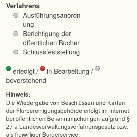
g
Verfahrens
s
Ausführungsanordn
b
ung
e
Berichtigung der
s
öffentlichen Bücher
c
Schlussfeststellung
h
l
erledigt
/
in Bearbeitung
/
u
bevorstehend
s
s
Hinweis:
m
Die Wiedergabe von Beschlüssen und Karten
i
der Flurbereinigungsbehörde erfolgt im Internet
bei öffentlichen Bekanntmachungen aufgrund §
t
27 a Landesverwaltungsverfahrensgesetz bzw.
G
als freiwilliger Bürgerservice.