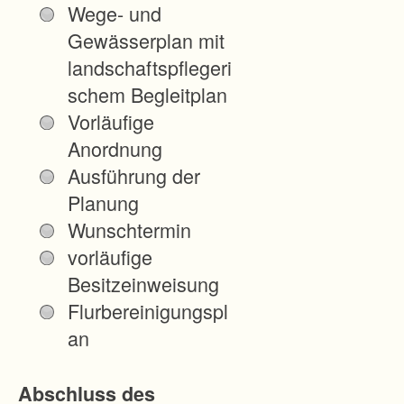
Wege- und
F
Gewässerplan mit
l
landschaftspflegeri
u
schem Begleitplan
r
Vorläufige
b
Anordnung
e
Ausführung der
r
Planung
e
Wunschtermin
i
vorläufige
n
Besitzeinweisung
i
Flurbereinigungspl
g
an
u
n
Abschluss des