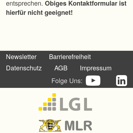
entsprechen.
Obiges Kontaktformular ist
,
hierfür nicht geeignet!
B
ü
h
l
e
Newsletter
Barrierefreiheit
r
z
Datenschutz
AGB
Impressum
e
Folge Uns:
l
l
,
S
u
l