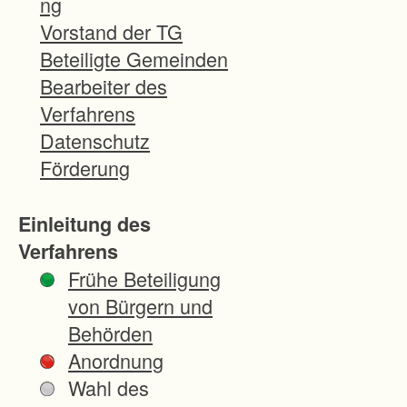
ng
l
Vorstand der TG
u
Beteiligte Gemeinden
s
Bearbeiter des
s
Verfahrens
v
Datenschutz
o
Förderung
m
0
Einleitung des
5
Verfahrens
.
Frühe Beteiligung
1
von Bürgern und
2
Behörden
.
Anordnung
2
Wahl des
0