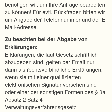
a
benötigen wir, um Ihre Anfrage bearbeiten
r
zu können! Für evtl. Rückfragen bitten wir
d
um Angabe der Telefonnummer und der E-
t
Mail-Adresse.
,
Zu beachten bei der Abgabe von
B
Erklärungen:
ü
Erklärungen, die laut Gesetz schriftlich
h
abzugeben sind, gelten per Email nur
l
dann als rechtsverbindliche Erklärungen,
e
wenn sie mit einer qualifizierten
r
elektronischen Signatur versehen sind
t
oder einer der sonstigen Formen des § 3a
a
Absatz 2 Satz 4
n
Verwaltungsverfahrensgesetz
n