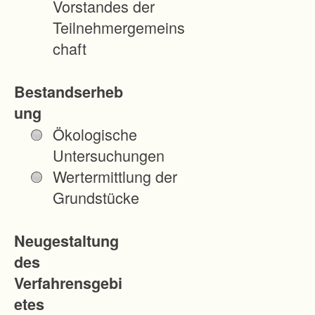
Vorstandes der
2
Teilnehmergemeins
4
chaft
A
Bestandserheb
u
ung
s
Ökologische
l
Untersuchungen
e
Wertermittlung der
g
Grundstücke
u
n
Neugestaltung
g
des
d
Verfahrensgebi
e
etes
s