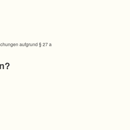
achungen aufgrund § 27 a
en?