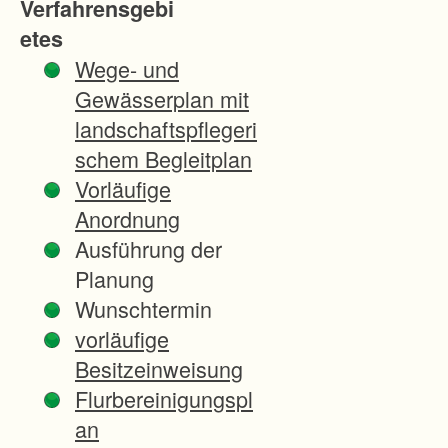
Verfahrensgebi
u
etes
o
Wege- und
r
Gewässerplan mit
d
landschaftspflegeri
n
schem Begleitplan
u
Vorläufige
n
Anordnung
g
Ausführung der
,
Planung
h
Wunschtermin
a
vorläufige
t
Besitzeinweisung
m
Flurbereinigungspl
i
an
t