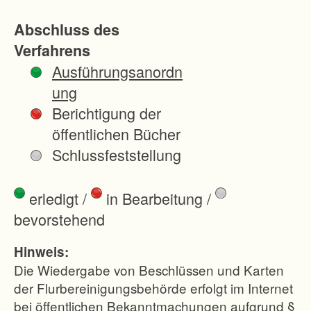
B
Abschluss des
e
Verfahrens
s
Ausführungsanordn
c
ung
h
Berichtigung der
l
öffentlichen Bücher
u
Schlussfeststellung
s
s
erledigt
/
in Bearbeitung
/
v
bevorstehend
o
m
Hinweis:
0
Die Wiedergabe von Beschlüssen und Karten
3
der Flurbereinigungsbehörde erfolgt im Internet
bei öffentlichen Bekanntmachungen aufgrund §
.