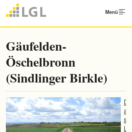
Menü
Gäufelden-
Öschelbronn
(Sindlinger Birkle)
D
a
s
L