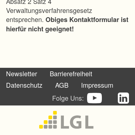
Absatz 2 Satz 4
G
Verwaltungsverfahrensgesetz
a
entsprechen.
Obiges Kontaktformular ist
n
hierfür nicht geeignet!
g
e
o
r
d
Newsletter
Barrierefreiheit
n
e
Datenschutz
AGB
Impressum
t
Folge Uns:
.
M
i