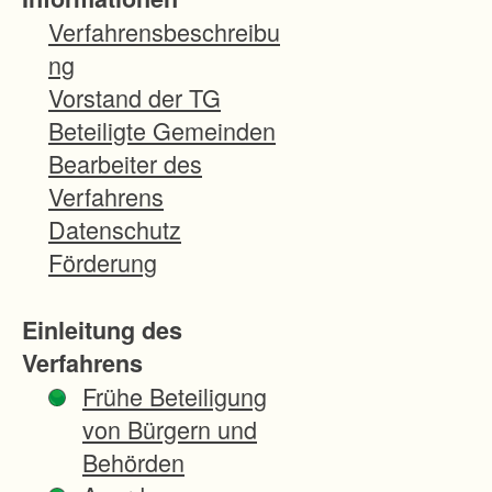
n
Verfahrensbeschreibu
g
ng
e
Vorstand der TG
n
Beteiligte Gemeinden
,
Bearbeiter des
A
Verfahrens
m
Datenschutz
t
Förderung
f
ü
Einleitung des
r
Verfahrens
V
Frühe Beteiligung
e
von Bürgern und
r
Behörden
m