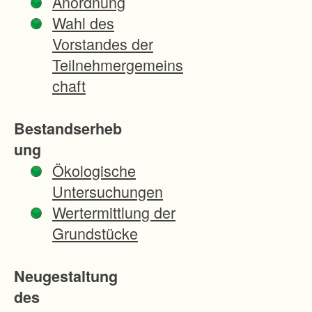
Anordnung
e
Wahl des
s
Vorstandes der
s
Teilnehmergemeins
u
chaft
n
g
Bestandserheb
u
ung
n
Ökologische
d
Untersuchungen
F
Wertermittlung der
l
Grundstücke
u
r
Neugestaltung
n
des
e