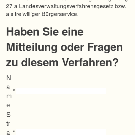
27 a Landesverwaltungsverfahrensgesetz bzw.
1
als freiwilliger Bürgerservice.
2
.
Haben Sie eine
2
Mitteilung oder Fragen
0
1
zu diesem Verfahren?
8
d
N
i
a
e
*
m
F
e
l
S
u
tr
r
a
*
b