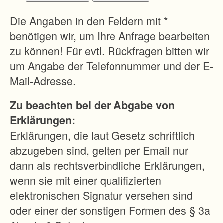
r
e
Die Angaben in den Feldern mit *
n
benötigen wir, um Ihre Anfrage bearbeiten
n
zu können! Für evtl. Rückfragen bitten wir
a
um Angabe der Telefonnummer und der E-
c
Mail-Adresse.
h
Zu beachten bei der Abgabe von
§
Erklärungen:
8
Erklärungen, die laut Gesetz schriftlich
6
abzugeben sind, gelten per Email nur
F
dann als rechtsverbindliche Erklärungen,
l
wenn sie mit einer qualifizierten
u
elektronischen Signatur versehen sind
r
oder einer der sonstigen Formen des § 3a
b