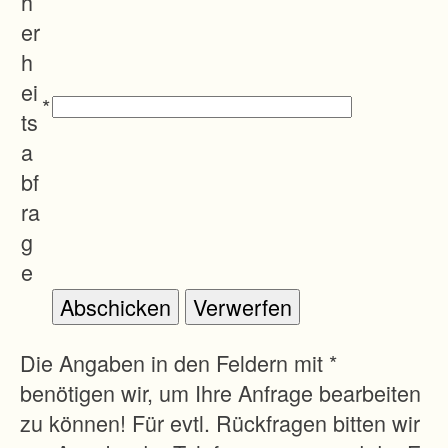
h
er
h
ei
*
ts
a
bf
ra
g
e
Die Angaben in den Feldern mit *
benötigen wir, um Ihre Anfrage bearbeiten
zu können! Für evtl. Rückfragen bitten wir