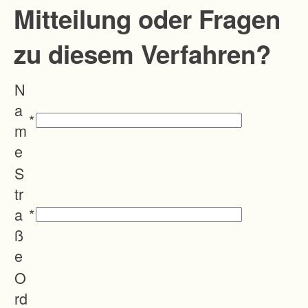
Mitteilung oder Fragen
zu diesem Verfahren?
N
a
*
m
e
S
tr
a
*
ß
e
O
rd