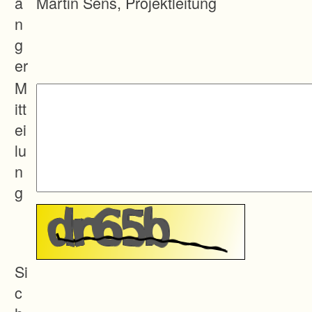
ä
Martin Sens, Projektleitung
n
g
er
M
itt
ei
lu
n
g
Si
c