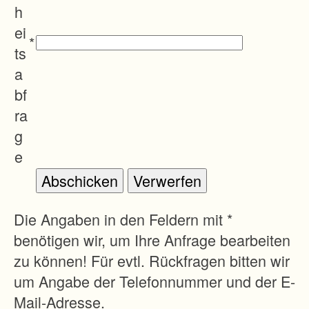
h
ei
*
ts
a
bf
ra
g
e
Die Angaben in den Feldern mit *
benötigen wir, um Ihre Anfrage bearbeiten
zu können! Für evtl. Rückfragen bitten wir
um Angabe der Telefonnummer und der E-
Mail-Adresse.