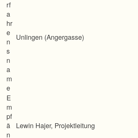
rf
a
hr
e
Unlingen (Angergasse)
n
s
n
a
m
e
E
m
pf
ä
Lewin Hajer, Projektleitung
n