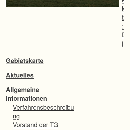
k
t
:
D
i
e
Gebietskarte
N
a
Aktuelles
t
u
Allgemeine
r
Informationen
s
Verfahrensbeschreibu
c
ng
h
Vorstand der TG