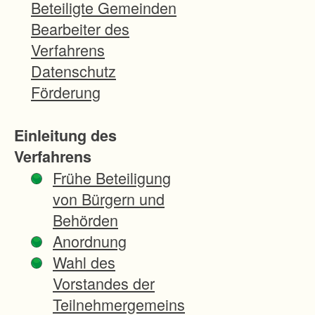
u
Beteiligte Gemeinden
t
Bearbeiter des
z
Verfahrens
v
Datenschutz
e
Förderung
r
w
Einleitung des
a
Verfahrens
l
Frühe Beteiligung
t
von Bürgern und
u
Behörden
n
Anordnung
g
Wahl des
w
Vorstandes der
i
Teilnehmergemeins