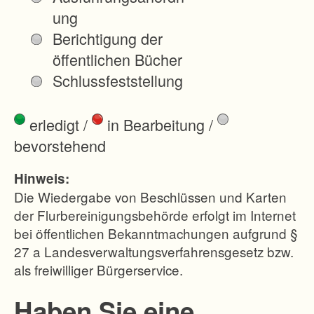
c
ung
h
Berichtigung der
t
öffentlichen Bücher
e
Schlussfeststellung
i
l
erledigt
/
in Bearbeitung
/
w
bevorstehend
e
i
Hinweis:
s
Die Wiedergabe von Beschlüssen und Karten
e
der Flurbereinigungsbehörde erfolgt im Internet
bei öffentlichen Bekanntmachungen aufgrund §
W
27 a Landesverwaltungsverfahrensgesetz bzw.
i
als freiwilliger Bürgerservice.
e
d
Haben Sie eine