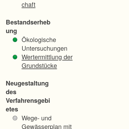
l
chaft
l
d
Bestandserheb
a
ung
s
Ökologische
M
Untersuchungen
o
Wertermittlung der
o
Grundstücke
r
i
Neugestaltung
m
des
B
Verfahrensgebi
e
etes
t
Wege- und
z
Gewässerplan mit