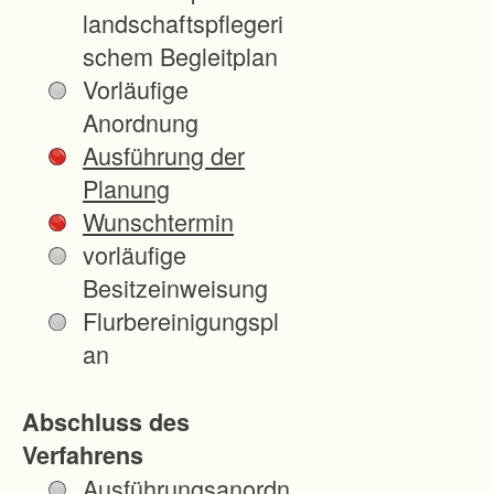
e
landschaftspflegeri
n
schem Begleitplan
w
Vorläufige
e
Anordnung
i
Ausführung der
l
Planung
e
Wunschtermin
r
vorläufige
R
Besitzeinweisung
i
Flurbereinigungspl
e
an
d
d
Abschluss des
u
Verfahrens
r
Ausführungsanordn