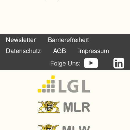
o
g
i
e
Newsletter
Barrierefreiheit
u
n
Datenschutz
AGB
Impressum
d
Folge Uns:
L
a
n
d
w
i
r
t