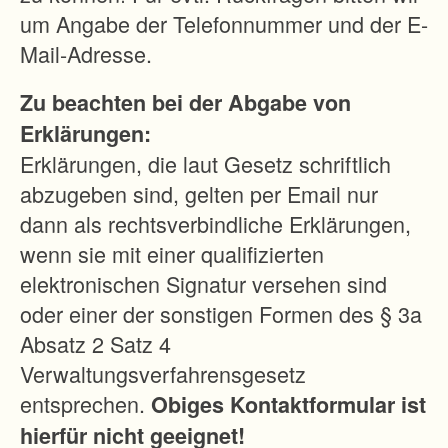
t
um Angabe der Telefonnummer und der E-
e
Mail-Adresse.
n
Zu beachten bei der Abgabe von
z
Erklärungen:
w
Erklärungen, die laut Gesetz schriftlich
i
abzugeben sind, gelten per Email nur
s
dann als rechtsverbindliche Erklärungen,
c
wenn sie mit einer qualifizierten
h
elektronischen Signatur versehen sind
e
oder einer der sonstigen Formen des § 3a
n
Absatz 2 Satz 4
Ö
Verwaltungsverfahrensgesetz
k
entsprechen.
Obiges Kontaktformular ist
o
hierfür nicht geeignet!
l