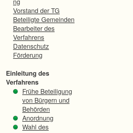
ng
g
Vorstand der TG
Beteiligte Gemeinden
-
Bearbeiter des
A
Verfahrens
u
Datenschutz
f
Förderung
l
ö
Einleitung des
s
Verfahrens
u
Frühe Beteiligung
n
von Bürgern und
g
Behörden
v
Anordnung
o
Wahl des
n