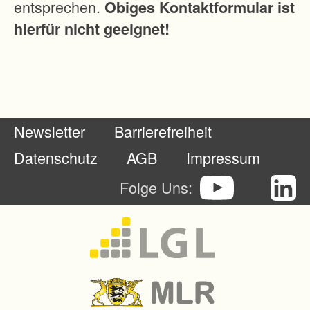
entsprechen.
Obiges Kontaktformular ist
t
hierfür nicht geeignet!
z
e
s
Newsletter
Barrierefreiheit
Datenschutz
AGB
Impressum
Folge Uns: