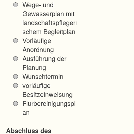
Wege- und
e
Gewässerplan mit
i
landschaftspflegeri
n
schem Begleitplan
s
Vorläufige
c
Anordnung
h
Ausführung der
a
Planung
f
Wunschtermin
t
vorläufige
e
Besitzeinweisung
n
Flurbereinigungspl
-
an
Z
u
Abschluss des