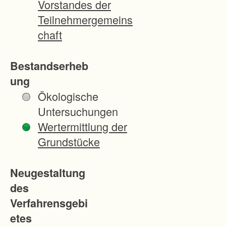
Vorstandes der
M
Teilnehmergemeins
i
chaft
t
e
Bestandserheb
i
ung
g
Ökologische
e
Untersuchungen
n
Wertermittlung der
t
Grundstücke
u
m
Neugestaltung
s
des
g
Verfahrensgebi
e
etes
m