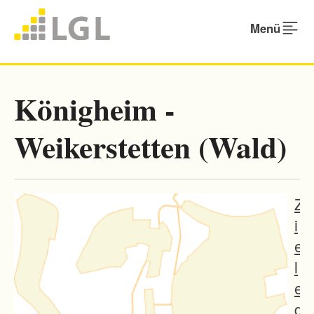
Menü
Königheim -
Weikerstetten (Wald)
Z
i
e
l
e
d