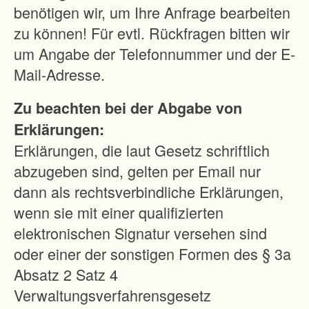
s
benötigen wir, um Ihre Anfrage bearbeiten
t
zu können! Für evtl. Rückfragen bitten wir
e
um Angabe der Telefonnummer und der E-
h
Mail-Adresse.
e
Zu beachten bei der Abgabe von
n
Erklärungen:
d
Erklärungen, die laut Gesetz schriftlich
e
abzugeben sind, gelten per Email nur
n
dann als rechtsverbindliche Erklärungen,
W
wenn sie mit einer qualifizierten
e
elektronischen Signatur versehen sind
g
oder einer der sonstigen Formen des § 3a
e
Absatz 2 Satz 4
n
Verwaltungsverfahrensgesetz
e