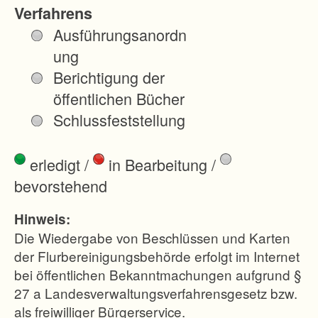
s
Verfahrens
a
Ausführungsanordn
m
ung
m
Berichtigung der
e
öffentlichen Bücher
n
Schlussfeststellung
l
e
erledigt
/
in Bearbeitung
/
g
bevorstehend
u
n
Hinweis:
g
Die Wiedergabe von Beschlüssen und Karten
d
der Flurbereinigungsbehörde erfolgt im Internet
bei öffentlichen Bekanntmachungen aufgrund §
e
27 a Landesverwaltungsverfahrensgesetz bzw.
r
als freiwilliger Bürgerservice.